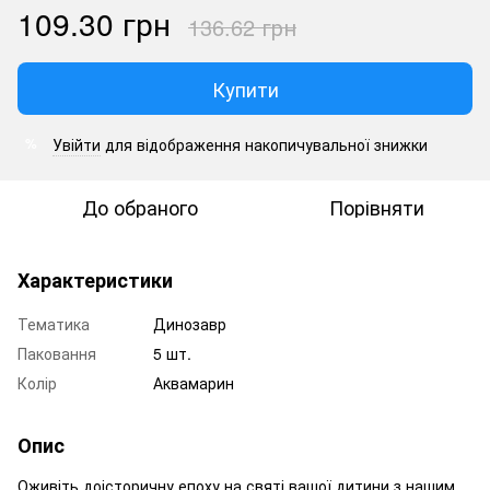
109.30 грн
136.62 грн
Купити
Увійти
для відображення накопичувальної знижки
%
До обраного
Порівняти
Характеристики
Тематика
Динозавр
Паковання
5 шт.
Колір
Аквамарин
Опис
Оживіть доісторичну епоху на святі вашої дитини з нашим