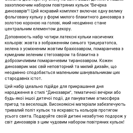
захоплюючим набором повітряних кульок "Вечірка
динозаврів"! Цей яскравий комплект включає одну велику
фольговану кульку у формі милого блакитного динозавра з
золотою короною на голові, який неодмінно стане
центральним елементом декору.
Доповнюють набір чотири латексні кульки насичених
кольорів: жовта з зображенням синього трицератопса,
зелена з усміхненим жовтим брахіозавром, помаранчева з
кумедним зеленим стегозавром та блакитна з
доброзичливим помаранчевим тиранозавром. Кожен
динозаврик має свій неповторний та милий дизайн, що
неодмінно сподобається маленьким шанувальникам цих
стародавніх істот.
Цей набір ідеально підійде для прикрашання дня
народження в стилі "Динозаври", тематичної вечірки або
будь-якої іншої дитячої події, де пануватиме атмосфера
пригод та веселощів. Високоякісні матеріали забезпечують
тривалий політ кульок та яскравість кольорів протягом
усього свята. Подаруйте своїй дитині незабутню подорож у
світ динозаврів з цим чудовим набором повітряних кульок!