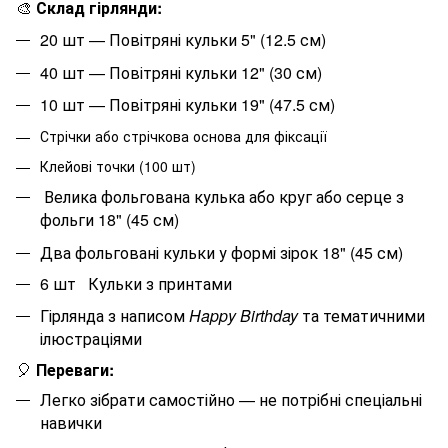
🎨
Склад гірлянди:
20
шт — Повітряні кульки 5" (12.5 см)
40
шт — Повітряні кульки 12" (30 см)
10
шт — Повітряні кульки 19" (47.5 см)
Стрічки або стрічкова основа для фіксації
Клейові точки (100 шт)
Велика фольгована кулька або круг або серце з
фольги 18" (45 см)
Два фольговані кульки у формі зірок 18" (45 см)
6 шт
Кульки з принтами
Гірлянда з написом
Happy Birthday
та тематичними
ілюстраціями
🎈
Переваги:
Легко зібрати самостійно — не потрібні спеціальні
навички