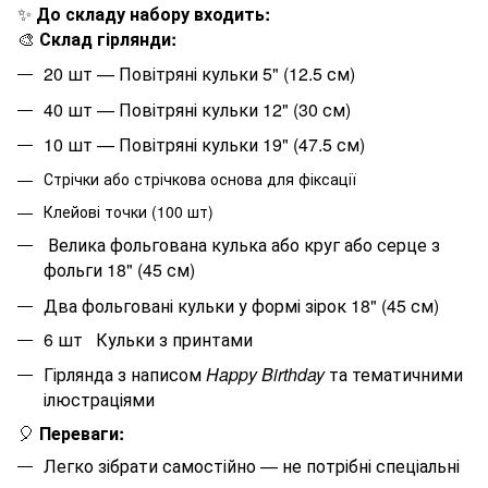
✨
До складу набору входить:
🎨
Склад гірлянди:
20
шт — Повітряні кульки 5" (12.5 см)
40
шт — Повітряні кульки 12" (30 см)
10
шт — Повітряні кульки 19" (47.5 см)
Стрічки або стрічкова основа для фіксації
Клейові точки (100 шт)
Велика фольгована кулька або круг або серце з
фольги 18" (45 см)
Два фольговані кульки у формі зірок 18" (45 см)
6 шт
Кульки з принтами
Гірлянда з написом
Happy Birthday
та тематичними
ілюстраціями
🎈
Переваги:
Легко зібрати самостійно — не потрібні спеціальні