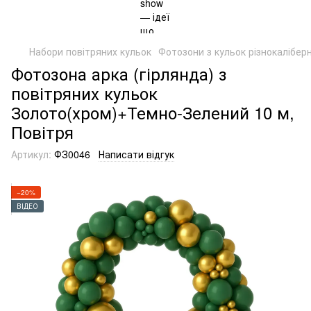
Набори повітряних кульок
Фотозони з кульок різнокаліберн
Фотозона арка (гірлянда) з
повітряних кульок
Золото(хром)+Темно-Зелений 10 м,
Повітря
Артикул:
ФЗ0046
Написати відгук
−20%
ВІДЕО