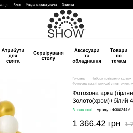
мація
Блог
Угода користувача
Знижки
Атрибути
Аксесуари
Товари
Сервіруваня
для
та
по
столу
свята
обладнання
темам
Головна
Набори повітряних кульок
Фотозона арка (гірлянда) з повітряних 
Фотозона арка (гірлян
Золото(хром)+білий 4
В наявності
Артикул: ФЗ00244М
1 366.42 грн
1 