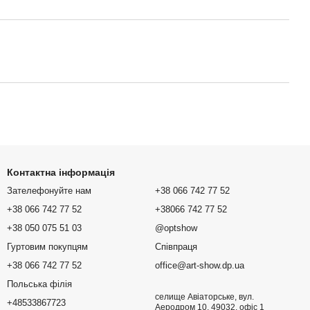
Контактна інформація
Зателефонуйте нам
+38 066 742 77 52
+38 066 742 77 52
+38066 742 77 52
+38 050 075 51 03
@optshow
Гуртовим покупцям
Співпраця
+38 066 742 77 52
office@art-show.dp.ua
Польська філія
селище Авіаторське, вул.
+48533867723
Аеродром 10, 49032, офіс 1