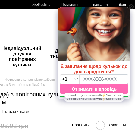
Порівняння
Укр
Рус
Eng
Бажання
Вхід
Мій кошик
🚨🚨🚨
Індивідуальний
Дитяче
Розпродаж
друк на
тимчасове
Кульки з
повітряних
тату
друком😀
кульках
🎈
Фотозони з кульок різнокаліберні
Багатокольорові 4м
кульок Золото(хром)+білий 4 м
да) з повітряних кульок
 м
Написати відгук
708.02 грн
Порівняти
В бажання