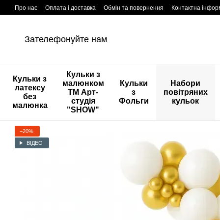
Перейти к основному контенту
Про нас
Оплата і доставка
Обмін та повернення
Контактна інфор
Зателефонуйте нам
Кульки з
Кульки з
малюнком
Кульки
Набори
латексу
ТМ Арт-
з
повітряних
без
студія
Фольги
кульок
малюнка
"SHOW"
−20%
ВІДЕО