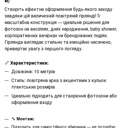
м)
Створіть ефектне оформлення будь-якого заходу
завдяки цій величезній повітряній гірлянді! Її
масштабна конструкція — ідеальне рішення для
фотозон на весіллях, днях народження, baby shower,
корпоративних вечірках чи брендованих подіях.
Гірлянда виглядає стильно та емоційно насичено,
привертає увагу з першого погляду.
📏
Характеристики:
Довжина: 10 метрів
Стиль: повітряна арка з акцентами з кульок
гігантських розмірів
Ідеально підходить для створення фотозони або
оформлення входу
🔧
Монтаж:
Підходить для самостійного збирання — не потребує