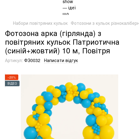
Набори повітряних кульок
Фотозони з кульок різнокаліберн
Фотозона арка (гірлянда) з
повітряних кульок Патриотична
(синій+жовтий) 10 м, Повітря
Артикул:
ФЗ0032
Написати відгук
−20%
ВІДЕО