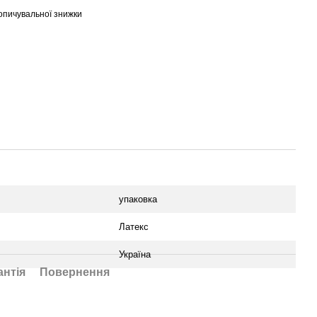
опичувальної знижки
упаковка
Латекс
Україна
антія
Повернення