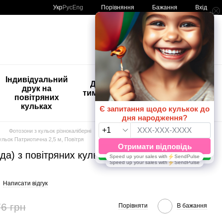
Порівняння
Укр
Рус
Eng
Бажання
Вхід
Мій кошик
🚨🚨🚨
Індивідуальний
Дитяче
Розпродаж
друк на
тимчасове
Кульки з
повітряних
тату
друком😀
кульках
🎈
Фотозони з кульок різнокаліберні
Багатокольорові 2,5 м
кульок Патриотична 2,5 м, Повітря
да) з повітряних кульок Патриотична 2,5 м,
Написати відгук
6 грн
Порівняти
В бажання