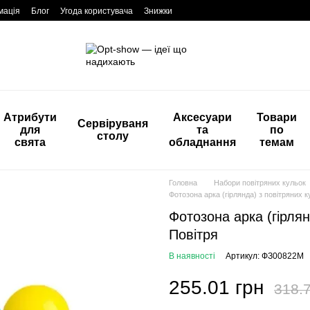
мація
Блог
Угода користувача
Знижки
Атрибути
Аксесуари
Товари
Сервіруваня
для
та
по
столу
свята
обладнання
темам
Головна
Набори повітряних кульок
Фотозона арка (гірлянда) з повітряних 
Фотозона арка (гірлян
Повітря
В наявності
Артикул: ФЗ00822М
255.01 грн
318.7