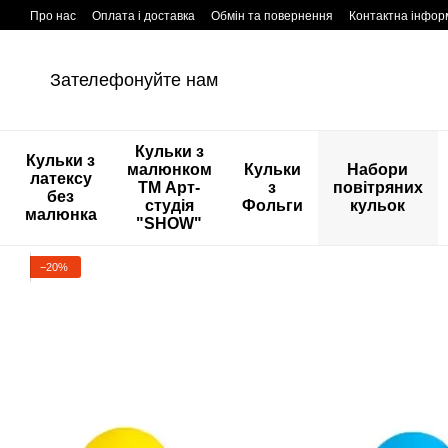
Перейти к основному контенту
Про нас
Оплата і доставка
Обмін та повернення
Контактна інфор
Зателефонуйте нам
Кульки з
Кульки з
малюнком
Кульки
Набори
латексу
ТМ Арт-
з
повітряних
без
студія
Фольги
кульок
малюнка
"SHOW"
−20%