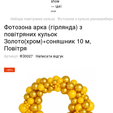
Набори повітряних кульок
Фотозони з кульок різнокаліберн
Фотозона арка (гірлянда) з
повітряних кульок
Золото(хром)+соняшник 10 м,
Повітря
Артикул:
ФЗ0027
Написати відгук
−20%