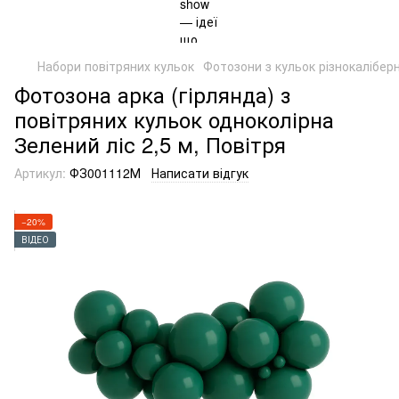
Набори повітряних кульок
Фотозони з кульок різнокаліберн
Фотозона арка (гірлянда) з
повітряних кульок одноколірна
Зелений ліс 2,5 м, Повітря
Артикул:
ФЗ001112М
Написати відгук
−20%
ВІДЕО