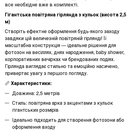
все необхідне вже в комплекті.
Гігантська повітряна гірлянда з кульок (висота
2,5
м)
Створіть ефектне оформлення будь-якого заходу
завдяки цій величезній повітряній гірлянді! Її
масштабна конструкція — ідеальне рішення для
фотозон на весіллях, днях народження, baby shower,
корпоративних вечірках чи брендованих подіях.
Гірлянда виглядає стильно та емоційно насичено,
привертає увагу з першого погляду.
📏
Характеристики:
Довжина:
2,5
метрів
Стиль: повітряна арка з акцентами з кульок
гігантських розмірів
Ідеально підходить для створення фотозони або
оформлення входу