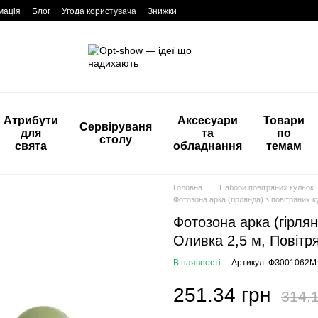
мація
Блог
Угода користувача
Знижки
Атрибути
Аксесуари
Товари
Сервіруваня
для
та
по
столу
свята
обладнання
темам
Головна
Набори повітряних кульок
Фотозона арка (гірлянда) з повітряних 
Фотозона арка (гірлян
Оливка 2,5 м, Повітр
В наявності
Артикул: ФЗ001062М
251.34 грн
314.1