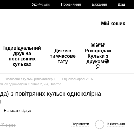
Порівняння
Укр
Рус
Eng
Бажання
Вхід
Мій кошик
🚨🚨🚨
Індивідуальний
Дитяче
Розпродаж
друк на
тимчасове
Кульки з
повітряних
тату
друком😀
кульках
🎈
Фотозони з кульок різнокаліберні
Однокольорові 2,5 м
кульок одноколірна Оливка 2,5 м, Повітря
да) з повітряних кульок одноколірна
я
Написати відгук
7 грн
Порівняти
В бажання