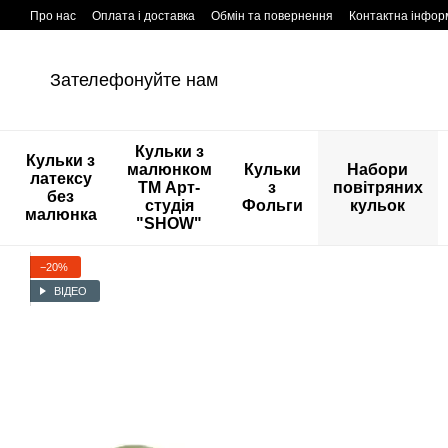
Перейти к основному контенту
Про нас
Оплата і доставка
Обмін та повернення
Контактна інфор
Зателефонуйте нам
Кульки з
Кульки з
малюнком
Кульки
Набори
латексу
ТМ Арт-
з
повітряних
без
студія
Фольги
кульок
малюнка
"SHOW"
−20%
ВІДЕО