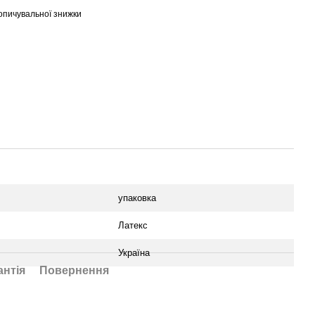
опичувальної знижки
упаковка
Латекс
Україна
антія
Повернення