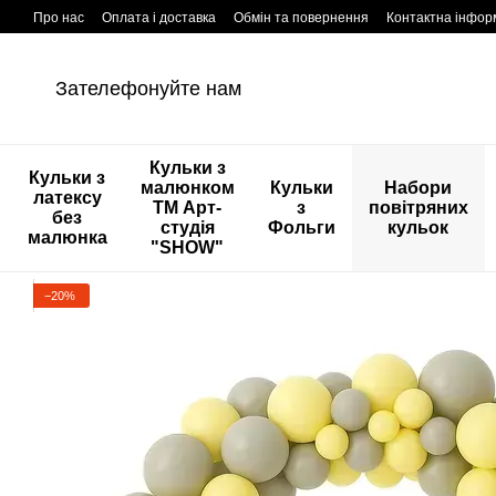
Перейти к основному контенту
Про нас
Оплата і доставка
Обмін та повернення
Контактна інфор
Зателефонуйте нам
Кульки з
Кульки з
малюнком
Кульки
Набори
латексу
ТМ Арт-
з
повітряних
без
студія
Фольги
кульок
малюнка
"SHOW"
−20%