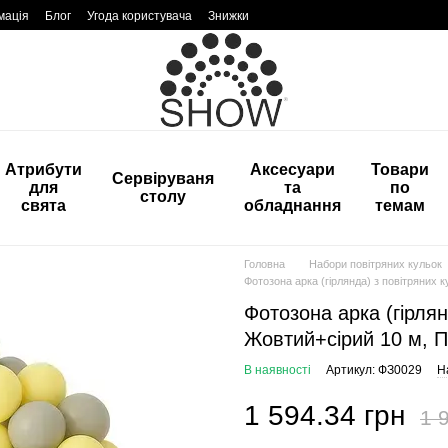
мація
Блог
Угода користувача
Знижки
Атрибути
Аксесуари
Товари
Сервіруваня
для
та
по
столу
свята
обладнання
темам
Головна
Набори повітряних кульок
Фотозона арка (гірлянда) з повітряних 
Фотозона арка (гірля
Жовтий+сірий 10 м, П
В наявності
Артикул: ФЗ0029
Н
1 594.34 грн
1 