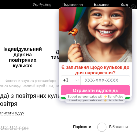
Порівняння
Укр
Рус
Eng
Бажання
Вхід
Мій кошик
🚨🚨🚨
Індивідуальний
Дитяче
Розпродаж
друк на
тимчасове
Кульки з
повітряних
тату
друком😀
кульках
🎈
Фотозони з кульок різнокаліберні
Багатокольорові 10м
кульок Макарун Жовтий+сірий 10 м, Повітря
нда) з повітряних кульок Макарун
овітря
аписати відгук
992.92 грн
Порівняти
В бажання