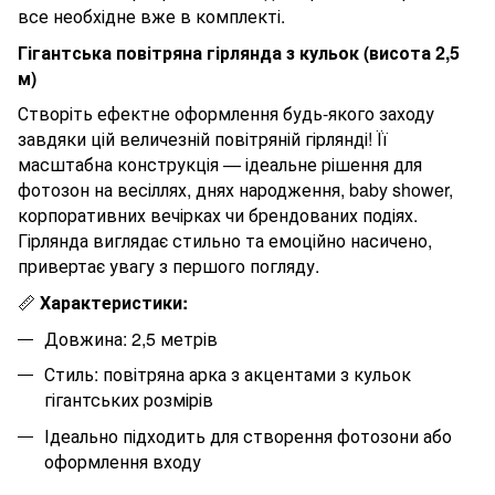
все необхідне вже в комплекті.
Гігантська повітряна гірлянда з кульок (висота
2,5
м)
Створіть ефектне оформлення будь-якого заходу
завдяки цій величезній повітряній гірлянді! Її
масштабна конструкція — ідеальне рішення для
фотозон на весіллях, днях народження, baby shower,
корпоративних вечірках чи брендованих подіях.
Гірлянда виглядає стильно та емоційно насичено,
привертає увагу з першого погляду.
📏
Характеристики:
Довжина:
2,5
метрів
Стиль: повітряна арка з акцентами з кульок
гігантських розмірів
Ідеально підходить для створення фотозони або
оформлення входу