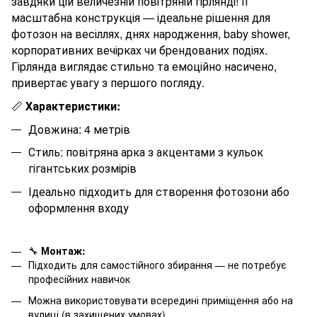
завдяки цій величезній повітряній гірлянді! Її
масштабна конструкція — ідеальне рішення для
фотозон на весіллях, днях народження, baby shower,
корпоративних вечірках чи брендованих подіях.
Гірлянда виглядає стильно та емоційно насичено,
привертає увагу з першого погляду.
📏
Характеристики:
Довжина:
4
метрів
Стиль: повітряна арка з акцентами з кульок
гігантських розмірів
Ідеально підходить для створення фотозони або
оформлення входу
🔧
Монтаж:
Підходить для самостійного збирання — не потребує
професійних навичок
Можна використовувати всередині приміщення або на
вулиці (в захищених умовах)