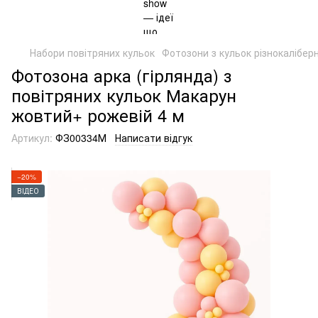
Набори повітряних кульок
Фотозони з кульок різнокаліберн
Фотозона арка (гірлянда) з
повітряних кульок Макарун
жовтий+ рожевій 4 м
Артикул:
ФЗ00334М
Написати відгук
−20%
ВІДЕО