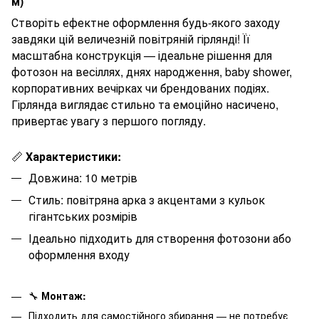
м)
Створіть ефектне оформлення будь-якого заходу
завдяки цій величезній повітряній гірлянді! Її
масштабна конструкція — ідеальне рішення для
фотозон на весіллях, днях народження, baby shower,
корпоративних вечірках чи брендованих подіях.
Гірлянда виглядає стильно та емоційно насичено,
привертає увагу з першого погляду.
📏
Характеристики:
Довжина: 10 метрів
Стиль: повітряна арка з акцентами з кульок
гігантських розмірів
Ідеально підходить для створення фотозони або
оформлення входу
🔧
Монтаж:
Підходить для самостійного збирання — не потребує