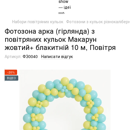
Набори повітряних кульок
Фотозони з кульок різнокаліберн
Фотозона арка (гірлянда) з
повітряних кульок Макарун
жовтий+ блакитній 10 м, Повітря
Артикул:
ФЗ0040
Написати відгук
−20%
ВІДЕО