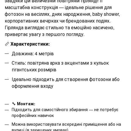
завдяки цій величезній повітряній гірлянді! Її
масштабна конструкція — ідеальне рішення для
фотозон на весіллях, днях народження, baby shower,
корпоративних вечірках чи брендованих подіях.
Гірлянда виглядає стильно та емоційно насичено,
привертає увагу з першого погляду.
📏
Характеристики:
Довжина:
4
метрів
Стиль: повітряна арка з акцентами з кульок
гігантських розмірів
Ідеально підходить для створення фотозони або
оформлення входу
🔧
Монтаж:
Підходить для самостійного збирання — не потребує
професійних навичок
Можна використовувати всередині приміщення або на
вулиці (в захищених умовах)