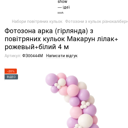
Набори повітряних кульок
Фотозони з кульок різнокаліберн
Фотозона арка (гірлянда) з
повітряних кульок Макарун лілак+
рожевый+білий 4 м
Артикул:
ФЗ00444М
Написати відгук
−20%
ВІДЕО