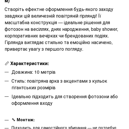
м)
Створіть ефектне оформлення будь-якого заходу
завдяки цій величезній повітряній гірлянді! Її
масштабна конструкція — ідеальне рішення для
фотозон на весіллях, днях народження, baby shower,
корпоративних вечірках чи брендованих подіях.
Гірлянда виглядає стильно та емоційно насичено,
привертає увагу з першого погляду.
📏
Характеристики:
Довжина: 10 метрів
Стиль: повітряна арка з акцентами з кульок
гігантських розмірів
Ідеально підходить для створення фотозони або
оформлення входу
🔧
Монтаж:
Підходить для самостійного збирання — не потребує