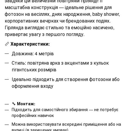
завдяки цій величезній повітряній гірлянді! Її
масштабна конструкція — ідеальне рішення для
фотозон на весіллях, днях народження, baby shower,
корпоративних вечірках чи брендованих подіях.
Гірлянда виглядає стильно та емоційно насичено,
привертає увагу з першого погляду.
📏
Характеристики:
Довжина:
4
метрів
Стиль: повітряна арка з акцентами з кульок
гігантських розмірів
Ідеально підходить для створення фотозони або
оформлення входу
🔧
Монтаж:
Підходить для самостійного збирання — не потребує
професійних навичок
Можна використовувати всередині приміщення або на
вулиці (в захищених умовах)