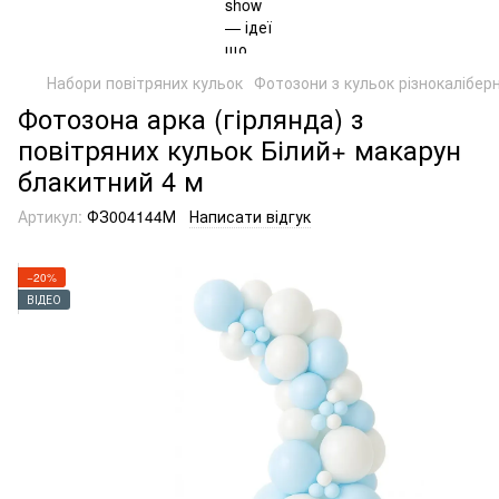
Набори повітряних кульок
Фотозони з кульок різнокаліберн
Фотозона арка (гірлянда) з
повітряних кульок Білий+ макарун
блакитний 4 м
Артикул:
ФЗ004144М
Написати відгук
−20%
ВІДЕО