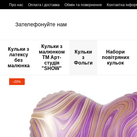
Перейти к основному контенту
Про нас
Оплата і доставка
Обмін та повернення
Контактна інфор
Зателефонуйте нам
Кульки з
Кульки з
малюнком
Кульки
Набори
латексу
ТМ Арт-
з
повітряних
без
студія
Фольги
кульок
малюнка
"SHOW"
−20%