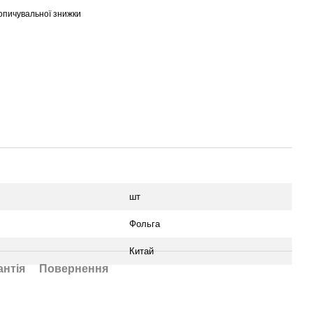
опичувальної знижки
шт
Фольга
Китай
антія
Повернення