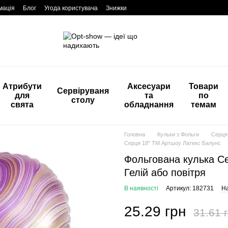
мація
Блог
Угода користувача
Знижки
Атрибути
Аксесуари
Товари
Сервіруваня
для
та
по
столу
свята
обладнання
темам
Головна
Кульки з Фольги
Серця 
Серця 18" ТМ Артшоу Латекс Балунс
Фольгована кулька Се
Гелій або повітря
В наявності
Артикул: 182731
На
25.29 грн
31.61 