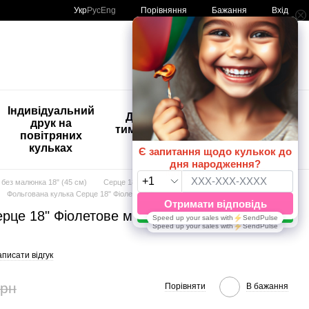
Порівняння
Укр
Рус
Eng
Бажання
Вхід
Мій кошик
🚨🚨🚨
Індивідуальний
Дитяче
Розпродаж
друк на
тимчасове
Кульки з
повітряних
тату
друком😀
кульках
🎈
без малюнка 18" (45 см)
Серце 18"
Фольгована кулька Серце 18" Фіолетове мармурове (Китай), Гелій або повітря
рце 18" Фіолетове мармурове (Китай),
писати відгук
грн
Порівняти
В бажання