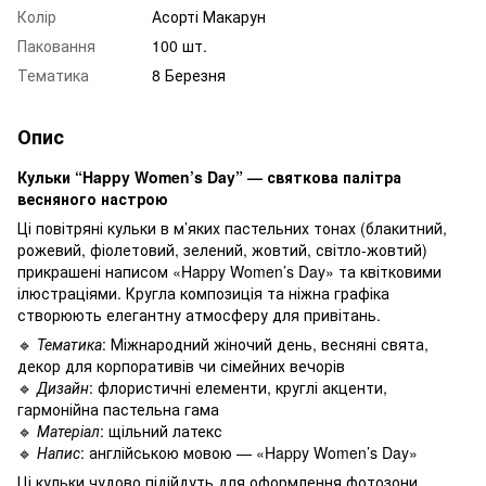
Колір
Асорті Макарун
Паковання
100 шт.
Тематика
8 Березня
Опис
Кульки “Happy Women’s Day” — святкова палітра
весняного настрою
Ці повітряні кульки в м’яких пастельних тонах (блакитний,
рожевий, фіолетовий, зелений, жовтий, світло-жовтий)
прикрашені написом «Happy Women’s Day» та квітковими
ілюстраціями. Кругла композиція та ніжна графіка
створюють елегантну атмосферу для привітань.
🔹
Тематика
: Міжнародний жіночий день, весняні свята,
декор для корпоративів чи сімейних вечорів
🔹
Дизайн
: флористичні елементи, круглі акценти,
гармонійна пастельна гама
🔹
Матеріал
: щільний латекс
🔹
Напис
: англійською мовою — «Happy Women’s Day»
Ці кульки чудово підійдуть для оформлення фотозони,