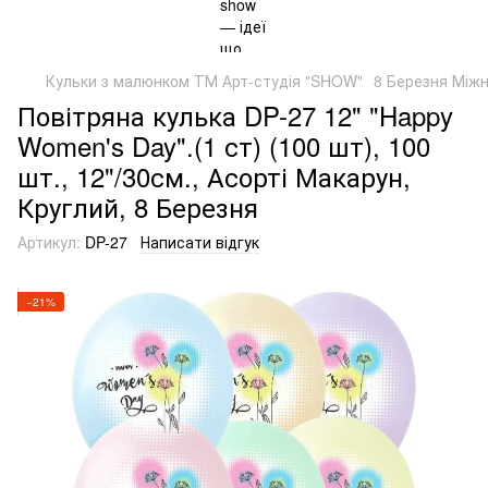
Кульки з малюнком ТМ Арт-студія "SHOW"
8 Березня Між
Повітряна кулька DP-27 12" "Happy
Women's Day".(1 ст) (100 шт), 100
шт., 12"/30см., Асорті Макарун,
Круглий, 8 Березня
Артикул:
DP-27
Написати відгук
−21%