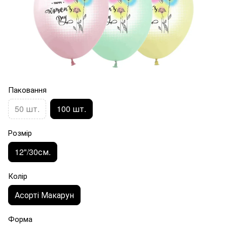
Паковання
50 шт.
100 шт.
Розмір
12"/30см.
Колір
Асорті Макарун
Форма