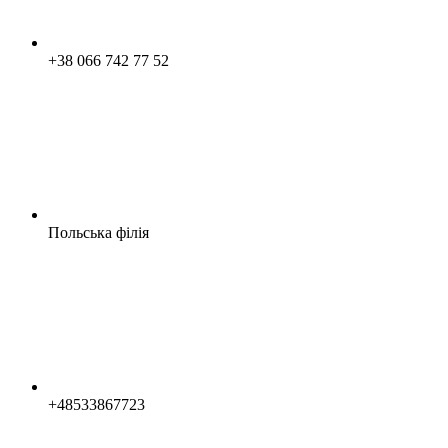
+38 066 742 77 52
Польська філія
+48533867723