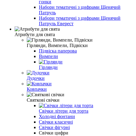
гонки
Набори тематичні з цифрами Щенячий
Патруль
Набори тематичні з цифрами Щенячий
Патруль Еверест
Атрибути для свята
Гірлянди, Вимпели, Підвіски
Підвіска паперова
Вимпели
Гірлянди
Дудочки
Ковпачки
Святкові свічки
Свічки літери для торта
Холодні фонтани
Свічки класичні
Свічки фігурні
Свічки цифри