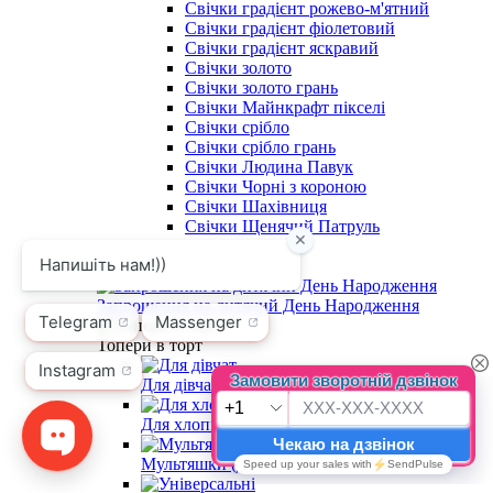
Свічки градієнт рожево-м'ятний
Свічки градієнт фіолетовий
Свічки градієнт яскравий
Свічки золото
Свічки золото грань
Свічки Майнкрафт пікселі
Свічки срібло
Свічки срібло грань
Свічки Людина Павук
Свічки Чорні з короною
Свічки Шахівниця
Свічки Щенячий Патруль
Бенгальські вогні
Хлопавки і Дим
Запрошення на дитячий День Народження
Топери в торт
Для дівчат
Для хлопців
Мультяшки (дитячі)