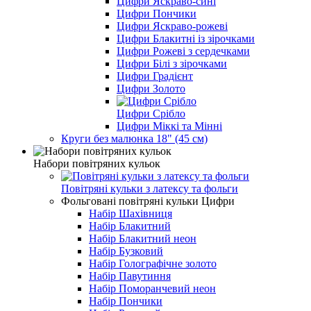
Цифри Яскраво-сині
Цифри Пончики
Цифри Яскраво-рожеві
Цифри Блакитні із зірочками
Цифри Рожеві з сердечками
Цифри Білі з зірочками
Цифри Градієнт
Цифри Золото
Цифри Срібло
Цифри Міккі та Мінні
Круги без малюнка 18" (45 см)
Набори повітряних кульок
Повітряні кульки з латексу та фольги
Фольговані повітряні кульки Цифри
Набір Шахівниця
Набір Блакитний
Набір Блакитний неон
Набір Бузковий
Набір Голографічне золото
Набір Павутиння
Набір Поморанчевий неон
Набір Пончики