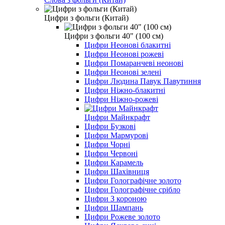
Цифри з фольги (Китай)
Цифри з фольги 40" (100 см)
Цифри Неонові блакитні
Цифри Неонові рожеві
Цифри Помаранчеві неонові
Цифри Неонові зелені
Цифри Людина Павук Павутиння
Цифри Ніжно-блакитні
Цифри Ніжно-рожеві
Цифри Майнкрафт
Цифри Бузкові
Цифри Мармурові
Цифри Чорні
Цифри Червоні
Цифри Карамель
Цифри Шахівниця
Цифри Голографічне золото
Цифри Голографічне срібло
Цифри З короною
Цифри Шампань
Цифри Рожеве золото