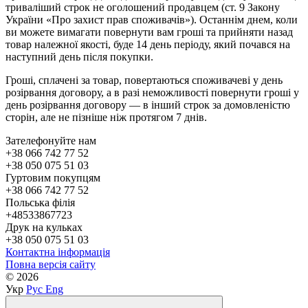
триваліший строк не оголошений продавцем (ст. 9 Закону
України «Про захист прав споживачів»). Останнім днем, коли
ви можете вимагати повернути вам гроші та прийняти назад
товар належної якості, буде 14 день періоду, який почався на
наступний день після покупки.
Гроші, сплачені за товар, повертаються споживачеві у день
розірвання договору, а в разі неможливості повернути гроші у
день розірвання договору — в інший строк за домовленістю
сторін, але не пізніше ніж протягом 7 днів.
Зателефонуйте нам
+38 066 742 77 52
+38 050 075 51 03
Гуртовим покупцям
+38 066 742 77 52
Польська філія
+48533867723
Друк на кульках
+38 050 075 51 03
Контактна інформація
Повна версія сайту
© 2026
Укр
Рус
Eng