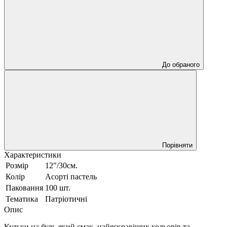
До обраного
Порівняти
Характеристики
Розмір
12"/30см.
Колір
Асортi пастель
Паковання
100 шт.
Тематика
Патріотичні
Опис
Кульки на будь-який смак, найяскравіших кольорів та