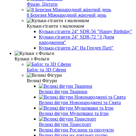
Фрази, Цитати
8 Березня Міжнародний жіночий день
Кульки-гіганти з малюнком
Кульки-гіганти 24" SDR-56 "Happy Birthday"
Кульки-гіганти 24" SDR-72 "З Днем
народження"
Кульки-гіганти 24" На Гендер Паті"
Кульки з Фольги
Баблс та 3D Сфери
Великі Фігури
Великі фігури Тварини
Великі фігури Новонароджені та Свята
Великі фігури Мультяшки та Ігри
Великі фігури Транспорт
Великі фігури Рослини та продукти
Великі фігури на довільну подію