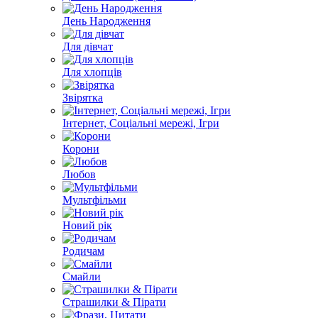
День Народження
Для дівчат
Для хлопців
Звірятка
Інтернет, Соціальні мережі, Ігри
Корони
Любов
Мультфільми
Новий рік
Родичам
Смайли
Страшилки & Пірати