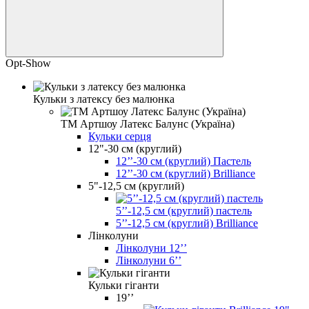
Opt-Show
Кульки з латексу без малюнка
ТМ Артшоу Латекс Балунс (Україна)
Кульки серця
12"-30 см (круглий)
12’’-30 см (круглий) Пастель
12’’-30 см (круглий) Brilliance
5"-12,5 см (круглий)
5’’-12,5 см (круглий) пастель
5’’-12,5 см (круглий) Brilliance
Лінколуни
Лінколуни 12ʼʼ
Лінколуни 6ʼʼ
Кульки гіганти
19’’