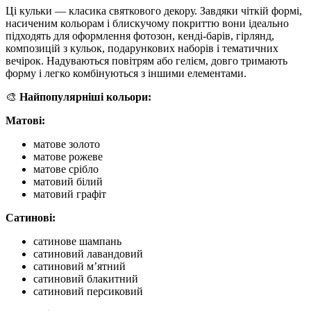
Ці кульки — класика святкового декору. Завдяки чіткій формі,
насиченим кольорам і блискучому покриттю вони ідеально
підходять для оформлення фотозон, кенді-барів, гірлянд,
композицій з кульок, подарункових наборів і тематичних
вечірок. Надуваються повітрям або гелієм, довго тримають
форму і легко комбінуються з іншими елементами.
🎨
Найпопулярніші кольори:
Матові:
матове золото
матове рожеве
матове срібло
матовий білий
матовий графіт
Сатинові:
сатинове шампань
сатиновий лавандовий
сатиновий м’ятний
сатиновий блакитний
сатиновий персиковий