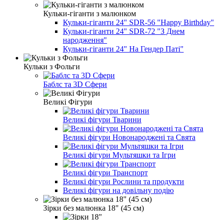
Кульки-гіганти з малюнком
Кульки-гіганти 24" SDR-56 "Happy Birthday"
Кульки-гіганти 24" SDR-72 "З Днем
народження"
Кульки-гіганти 24" На Гендер Паті"
Кульки з Фольги
Баблс та 3D Сфери
Великі Фігури
Великі фігури Тварини
Великі фігури Новонароджені та Свята
Великі фігури Мультяшки та Ігри
Великі фігури Транспорт
Великі фігури Рослини та продукти
Великі фігури на довільну подію
Зірки без малюнка 18" (45 см)