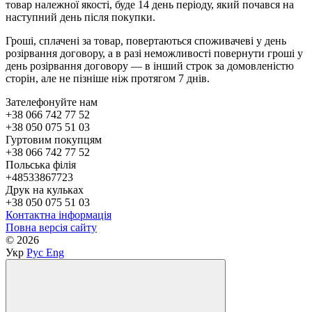
товар належної якості, буде 14 день періоду, який почався на
наступний день після покупки.
Гроші, сплачені за товар, повертаються споживачеві у день
розірвання договору, а в разі неможливості повернути гроші у
день розірвання договору — в інший строк за домовленістю
сторін, але не пізніше ніж протягом 7 днів.
Зателефонуйте нам
+38 066 742 77 52
+38 050 075 51 03
Гуртовим покупцям
+38 066 742 77 52
Польська філія
+48533867723
Друк на кульках
+38 050 075 51 03
Контактна інформація
Повна версія сайту
© 2026
Укр
Рус
Eng