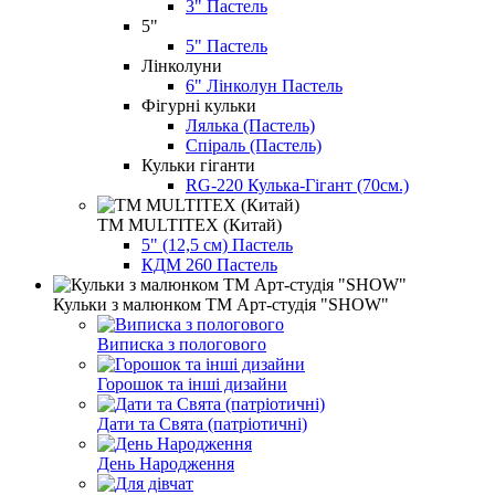
3" Пастель
5"
5" Пастель
Лінколуни
6" Лінколун Пастель
Фігурні кульки
Лялька (Пастель)
Спіраль (Пастель)
Кульки гіганти
RG-220 Кулька-Гігант (70см.)
ТМ MULTITEX (Китай)
5" (12,5 см) Пастель
КДМ 260 Пастель
Кульки з малюнком ТМ Арт-студія "SHOW"
Виписка з пологового
Горошок та інші дизайни
Дати та Свята (патріотичні)
День Народження