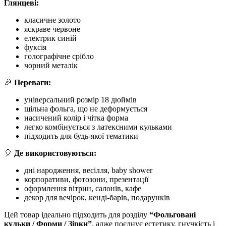
Глянцеві:
класичне золото
яскраве червоне
електрик синій
фуксія
голографічне срібло
чорний металік
🎉
Переваги:
універсальний розмір 18 дюймів
щільна фольга, що не деформується
насичений колір і чітка форма
легко комбінується з латексними кульками
підходить для будь-якої тематики
🎈
Де використовуються:
дні народження, весілля, baby shower
корпоративи, фотозони, презентації
оформлення вітрин, салонів, кафе
декор для вечірок, кенді-барів, подарунків
Цей товар ідеально підходить для розділу
“Фольговані
кульки / Форми / Зірки”
, адже поєднує естетику, гнучкість і