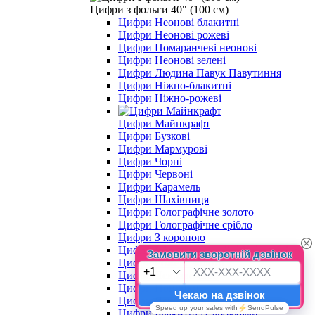
Цифри з фольги 40" (100 см)
Цифри Неонові блакитні
Цифри Неонові рожеві
Цифри Помаранчеві неонові
Цифри Неонові зелені
Цифри Людина Павук Павутиння
Цифри Ніжно-блакитні
Цифри Ніжно-рожеві
Цифри Майнкрафт
Цифри Бузкові
Цифри Мармурові
Цифри Чорні
Цифри Червоні
Цифри Карамель
Цифри Шахівниця
Цифри Голографічне золото
Цифри Голографічне срібло
Цифри З короною
Цифри Шампань
Цифри Рожеве золото
Цифри Яскраво-сині
Цифри Пончики
Цифри Яскраво-рожеві
Цифри Блакитні із зірочками