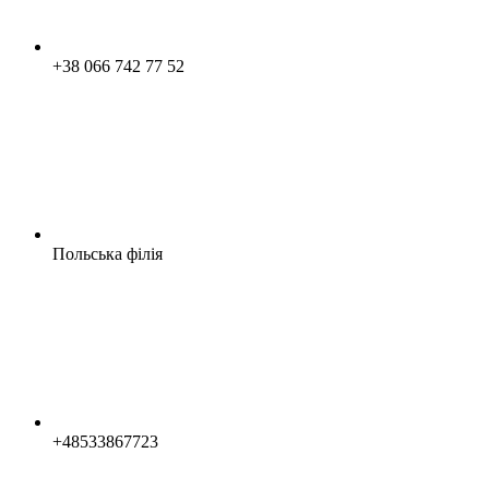
+38 066 742 77 52
Польська філія
+48533867723