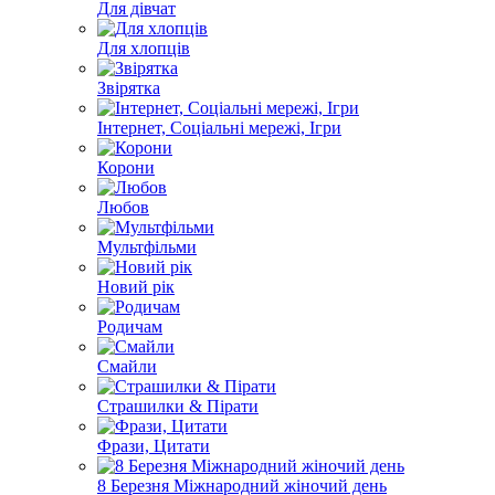
Для дівчат
Для хлопців
Звірятка
Інтернет, Соціальні мережі, Ігри
Корони
Любов
Мультфільми
Новий рік
Родичам
Смайли
Страшилки & Пірати
Фрази, Цитати
8 Березня Міжнародний жіночий день