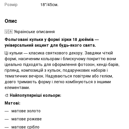
Розмір
18"/45см.
Опис
🇺🇦 Українське описання
Фольговані кульки у формі зірки 18 дюймів —
універсальний акцент для будь-якого свята.
Ці кульки — класика святкового декору. Завдяки чіткій
формі, насиченим кольорам і блискучому покриттю вони
ідеально підходять для оформлення фотозон, кенді-барів,
гірлянд, композицій з кульок, подарункових наборів і
тематичних вечірок. Надуваються повітрям або гелієм,
довго тримають форму і легко комбінуються з іншими
елементами.
🎨
Найпопулярніші кольори:
Матові:
матове золото
матове рожеве
матове срібло