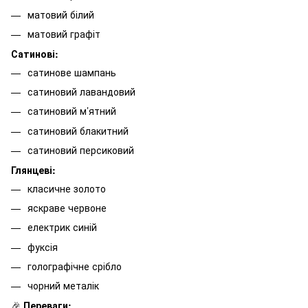
матовий білий
матовий графіт
Сатинові:
сатинове шампань
сатиновий лавандовий
сатиновий м’ятний
сатиновий блакитний
сатиновий персиковий
Глянцеві:
класичне золото
яскраве червоне
електрик синій
фуксія
голографічне срібло
чорний металік
🎉
Переваги: