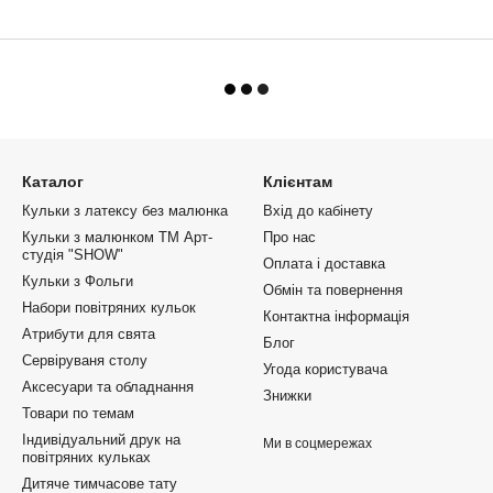
Каталог
Клієнтам
Кульки з латексу без малюнка
Вхід до кабінету
Кульки з малюнком ТМ Арт-
Про нас
студія "SHOW"
Оплата і доставка
Кульки з Фольги
Обмін та повернення
Набори повітряних кульок
Контактна інформація
Атрибути для свята
Блог
Сервіруваня столу
Угода користувача
Аксесуари та обладнання
Знижки
Товари по темам
Індивідуальний друк на
Ми в соцмережах
повітряних кульках
Дитяче тимчасове тату