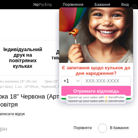
Порівняння
Укр
Рус
Eng
Бажання
Вхід
Мій кошик
🚨🚨🚨
Індивідуальний
Дитяче
Розпродаж
друк на
тимчасове
Кульки з
повітряних
тату
друком😀
кульках
🎈
без малюнка 18" (45 см)
Зірки 18"
Зірки 18" ТМ Артшоу Латекс Балунс
т-Шоу), 1 шт., 18"/45см., Червоний, Гелій або повітря
ка 18" Червона (Арт-Шоу), 1 шт., 18"/45см.,
овітря
аписати відгук
грн
Порівняти
В бажання