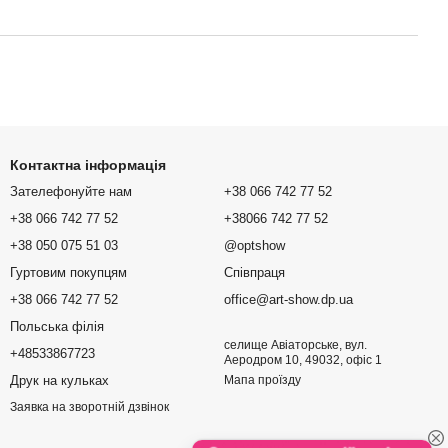
Контактна інформація
Зателефонуйте нам
+38 066 742 77 52
+38 066 742 77 52
+38066 742 77 52
+38 050 075 51 03
@optshow
Гуртовим покупцям
Співпраця
+38 066 742 77 52
office@art-show.dp.ua
Польська філія
селище Авіаторське, вул.
+48533867723
Аеродром 10, 49032, офіс 1
Друк на кульках
Мапа проїзду
Заявка на зворотній дзвінок