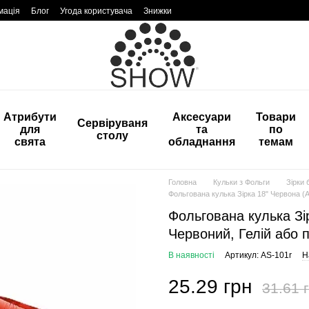
мація
Блог
Угода користувача
Знижки
Атрибути
Аксесуари
Товари
Сервіруваня
для
та
по
столу
свята
обладнання
темам
Головна
Кульки з Фольги
Зірки 
Фольгована кулька Зірка 18" Червона (Ар
Фольгована кулька Зір
Червоний, Гелій або п
В наявності
Артикул: AS-101r
Н
25.29 грн
31.61 