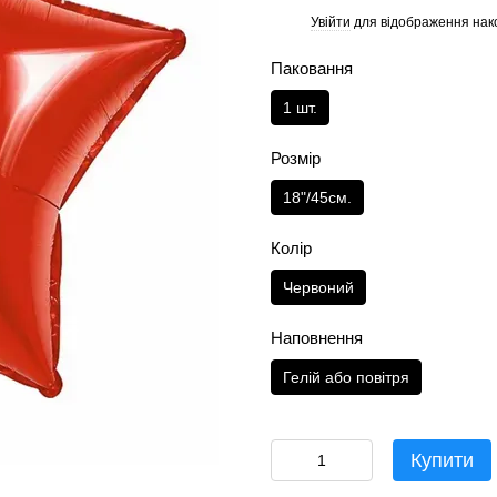
Увійти
для відображення нак
%
Паковання
1 шт.
Розмір
18"/45см.
Колір
Червоний
Наповнення
Гелій або повітря
Купити