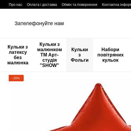
Перейти к основному контенту
Про нас
Оплата і доставка
Обмін та повернення
Контактна інфор
Зателефонуйте нам
Кульки з
Кульки з
малюнком
Кульки
Набори
латексу
ТМ Арт-
з
повітряних
без
студія
Фольги
кульок
малюнка
"SHOW"
−20%