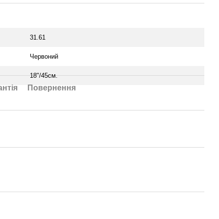
31.61
Червоний
18"/45см.
антія
Повернення