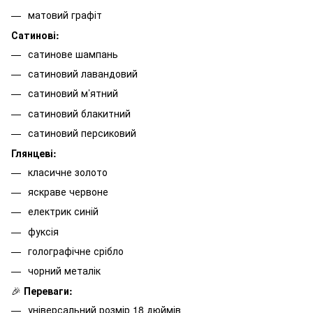
матовий графіт
Сатинові:
сатинове шампань
сатиновий лавандовий
сатиновий м’ятний
сатиновий блакитний
сатиновий персиковий
Глянцеві:
класичне золото
яскраве червоне
електрик синій
фуксія
голографічне срібло
чорний металік
🎉
Переваги:
універсальний розмір 18 дюймів