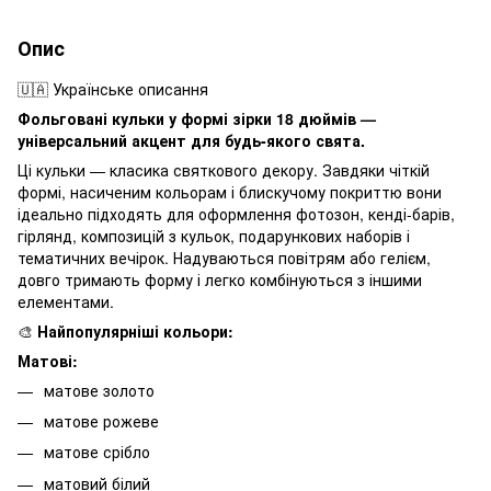
Опис
🇺🇦 Українське описання
Фольговані кульки у формі зірки 18 дюймів —
універсальний акцент для будь-якого свята.
Ці кульки — класика святкового декору. Завдяки чіткій
формі, насиченим кольорам і блискучому покриттю вони
ідеально підходять для оформлення фотозон, кенді-барів,
гірлянд, композицій з кульок, подарункових наборів і
тематичних вечірок. Надуваються повітрям або гелієм,
довго тримають форму і легко комбінуються з іншими
елементами.
🎨
Найпопулярніші кольори:
Матові:
матове золото
матове рожеве
матове срібло
матовий білий