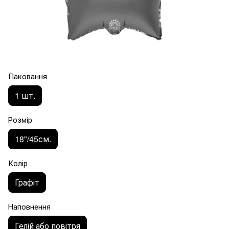
Паковання
1 шт.
Розмір
18"/45см.
Колір
Графіт
Наповнення
Гелій або повітря