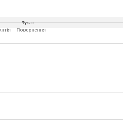
Фуксія
антія
Повернення