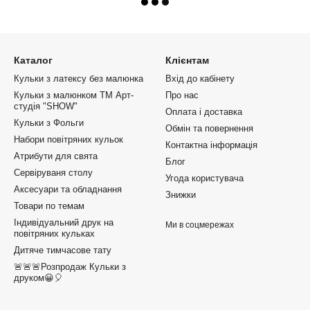
Каталог
Клієнтам
Кульки з латексу без малюнка
Вхід до кабінету
Кульки з малюнком ТМ Арт-
Про нас
студія "SHOW"
Оплата і доставка
Кульки з Фольги
Обмін та повернення
Набори повітряних кульок
Контактна інформація
Атрибути для свята
Блог
Сервіруваня столу
Угода користувача
Аксесуари та обладнання
Знижки
Товари по темам
Індивідуальний друк на
Ми в соцмережах
повітряних кульках
Дитяче тимчасове тату
🚨🚨🚨Розпродаж Кульки з
друком😀🎈