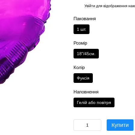
Увійти
для відображення нак
%
Паковання
1 шт.
Розмір
18"/45см.
Колір
Фуксія
Наповнення
Гелій або повітря
Купити