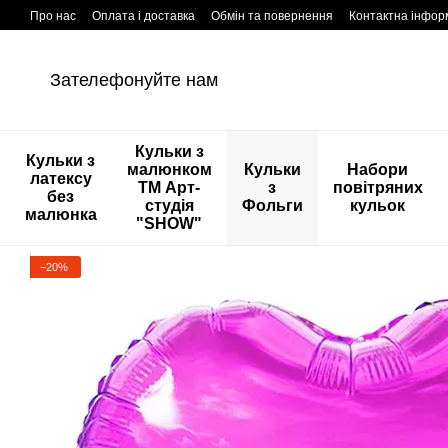
Перейти к основному контенту
Про нас
Оплата і доставка
Обмін та повернення
Контактна інфор
Зателефонуйте нам
Кульки з
Кульки з
малюнком
Кульки
Набори
латексу
ТМ Арт-
з
повітряних
без
студія
Фольги
кульок
малюнка
"SHOW"
−20%