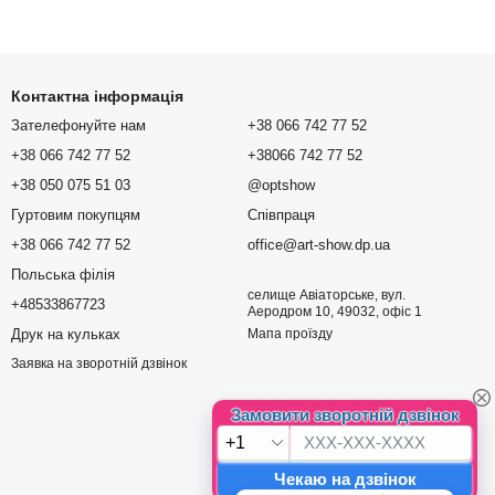
Контактна інформація
Зателефонуйте нам
+38 066 742 77 52
+38 066 742 77 52
+38066 742 77 52
+38 050 075 51 03
@optshow
Гуртовим покупцям
Співпраця
+38 066 742 77 52
office@art-show.dp.ua
Польська філія
селище Авіаторське, вул.
+48533867723
Аеродром 10, 49032, офіс 1
Друк на кульках
Мапа проїзду
Заявка на зворотній дзвінок