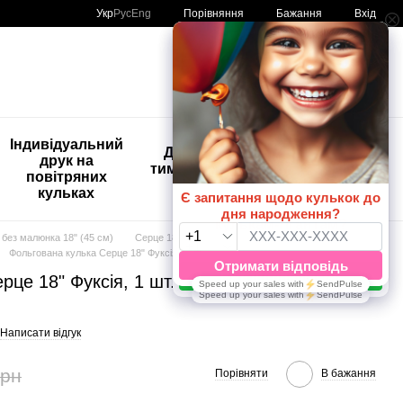
Порівняння
Укр
Рус
Eng
Бажання
Вхід
Мій кошик
🚨🚨🚨
Індивідуальний
Дитяче
Розпродаж
друк на
тимчасове
Кульки з
повітряних
тату
друком😀
кульках
🎈
без малюнка 18" (45 см)
Серце 18"
Фольгована кулька Серце 18" Фуксія, 1 шт., 18"/45см., Фуксія, Гелій або повітря
це 18" Фуксія, 1 шт., 18"/45см., Фуксія,
Написати відгук
грн
Порівняти
В бажання