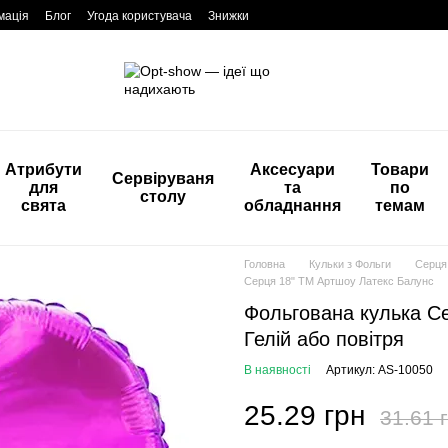
мація
Блог
Угода користувача
Знижки
Атрибути
Аксесуари
Товари
Сервіруваня
для
та
по
столу
свята
обладнання
темам
Головна
Кульки з Фольги
Серця 
Серця 18" ТМ Артшоу Латекс Балунс
Фольгована кулька Сер
Гелій або повітря
В наявності
Артикул: AS-10050
25.29 грн
31.61 