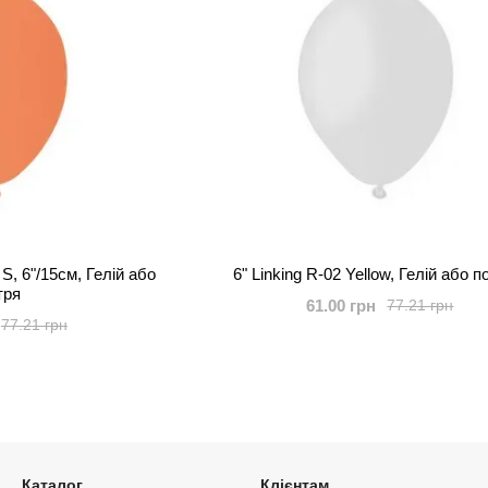
 S, 6"/15см, Гелій або
6" Linking R-02 Yellow, Гелій або п
тря
61.00 грн
77.21 грн
77.21 грн
Каталог
Клієнтам