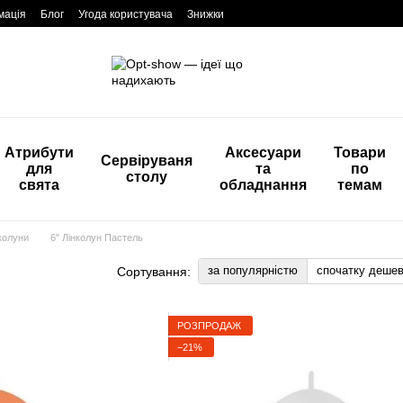
мація
Блог
Угода користувача
Знижки
Атрибути
Аксесуари
Товари
Сервіруваня
для
та
по
столу
свята
обладнання
темам
колуни
6" Лінколун Пастель
за популярністю
спочатку деше
Сортування:
РОЗПРОДАЖ
−21%