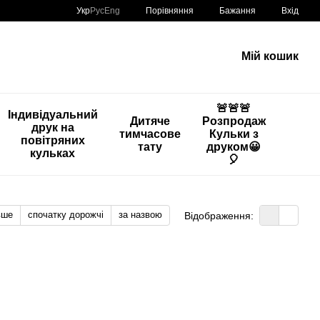
Порівняння
Укр
Рус
Eng
Бажання
Вхід
Мій кошик
🚨🚨🚨
Індивідуальний
Дитяче
Розпродаж
друк на
тимчасове
Кульки з
повітряних
тату
друком😀
кульках
🎈
вше
спочатку дорожчі
за назвою
Відображення: