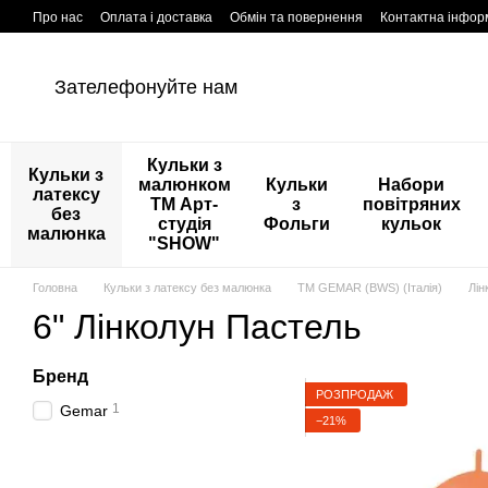
Перейти к основному контенту
Про нас
Оплата і доставка
Обмін та повернення
Контактна інфор
Зателефонуйте нам
Кульки з
Кульки з
малюнком
Кульки
Набори
латексу
ТМ Арт-
з
повітряних
без
студія
Фольги
кульок
малюнка
"SHOW"
Головна
Кульки з латексу без малюнка
ТМ GEMAR (BWS) (Італія)
Лін
6" Лінколун Пастель
Бренд
РОЗПРОДАЖ
1
Gemar
−21%