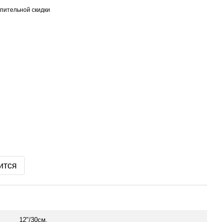
пительной скидки
ится
12"/30см.