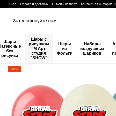
Перейти к основному контенту
О нас
Оплата и доставка
Обмен и возврат
Контактная информац
Зателефонуйте нам
Шары с
Шары
рисунком
Шары
Наборы
А
Латексные
ТМ Арт-
из
воздушных
без
студия
Фольги
шариков
п
рисунка
"SHOW"
−20%