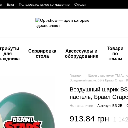
ия
Блог
Пользовательское соглашение
Скидки
трибуты
Товари
Сервировка
Аксессуары и
для
по
стола
оборудование
раздника
темам
Главная
Шары с рисунком ТМ Арт-
Воздушный шарик BS-2 Бравл Старс, 100
Воздушный шарик BS-2
пастель, Бравл Старс
Нет в наличии
Артикул: BS-2B
913.84 грн
1 142