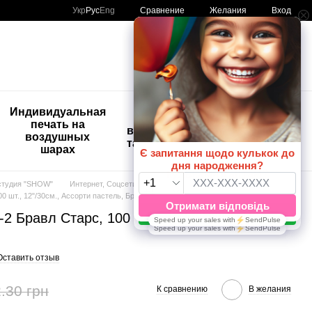
Сравнение
Укр
Рус
Eng
Желания
Вход
Мой заказ
🚨🚨🚨
Индивидуальная
Детские
Распродажа
печать на
временные
Шары с
воздушных
татуировки
рисунком
шарах
😀🎈
студия "SHOW"
Интернет, Соцсети, Игры
 шт., 12"/30см., Ассорти пастель, Бравл Старс
 Бравл Старс, 100 шт., 12"/30см., Ассорти
Оставить отзыв
.30 грн
К сравнению
В желания