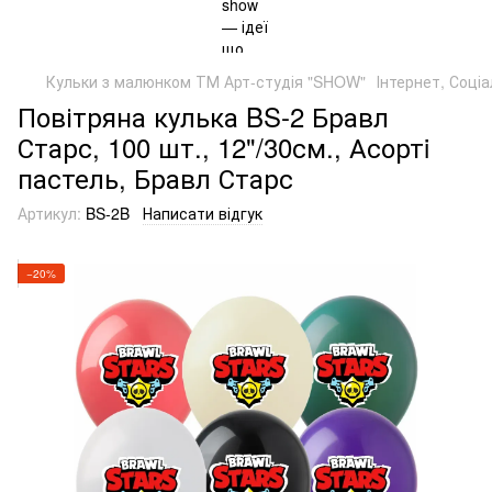
Кульки з малюнком ТМ Арт-студія "SHOW"
Інтернет, Соціа
Повітряна кулька BS-2 Бравл
Старс, 100 шт., 12"/30см., Асортi
пастель, Бравл Старс
Артикул:
BS-2B
Написати відгук
−20%