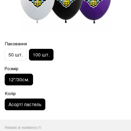
Паковання
50 шт.
100 шт.
Розмір
12"/30см.
Колір
Асортi пастель
Немає в наявності