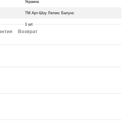
Украина
ТМ Арт-Шоу Латекс Балунс
1 шт.
антия
Возврат