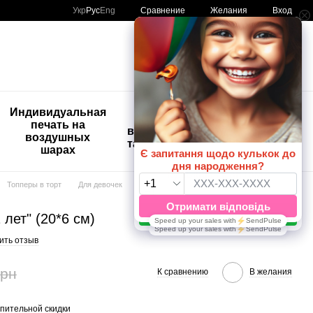
Сравнение
Укр
Рус
Eng
Желания
Вход
Мой заказ
🚨🚨🚨
Индивидуальная
Детские
Распродажа
печать на
временные
Шары с
воздушных
татуировки
рисунком
шарах
😀🎈
Топперы в торт
Для девочек
Для девочек Артшоу латекс балунс
лет" (20*6 см)
ить отзыв
грн
К сравнению
В желания
пительной скидки