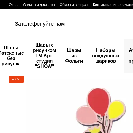
Перейти к основному контенту
О нас
Оплата и доставка
Обмен и возврат
Контактная информац
Зателефонуйте нам
Шары с
Шары
рисунком
Шары
Наборы
А
Латексные
ТМ Арт-
из
воздушных
без
студия
Фольги
шариков
п
рисунка
"SHOW"
−30%