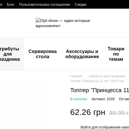
ия
Блог
Пользовательское соглашение
Скидки
трибуты
Товари
Сервировка
Аксессуары и
для
по
стола
оборудование
раздника
темам
Главная
Атрибуты для праздника
Топпер "Принцесса 11 лет" (20*6 см)
Топпер "Принцесса 11 
В наличии
Артикул: 1028
Остав
62.26 грн
88.95 
Войти
для отображения нако
%