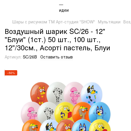
Шары с рисунком ТМ Арт-студия "SHOW"
Мультяшки
Воз
Воздушный шарик SC/26 - 12"
"Блуи" (1ст.) 50 шт., 100 шт.,
12"/30см., Асорті пастель, Блуи
Артикул:
SC/26B
Оставить отзыв
−50%