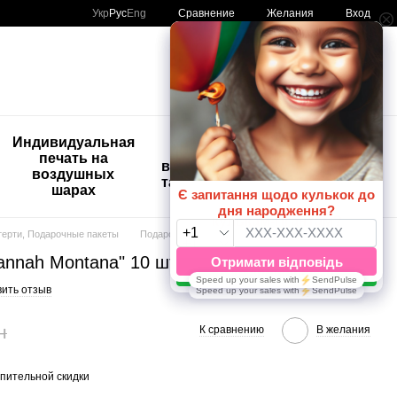
Сравнение
Укр
Рус
Eng
Желания
Вход
Мой заказ
🚨🚨🚨
Индивидуальная
Детские
Распродажа
печать на
временные
Шары с
воздушных
татуировки
рисунком
шарах
😀🎈
терти, Подарочные пакеты
Подарочный пакет "Hannah Montana" 10 шт. S
nnah Montana" 10 шт. S
вить отзыв
н
К сравнению
В желания
пительной скидки