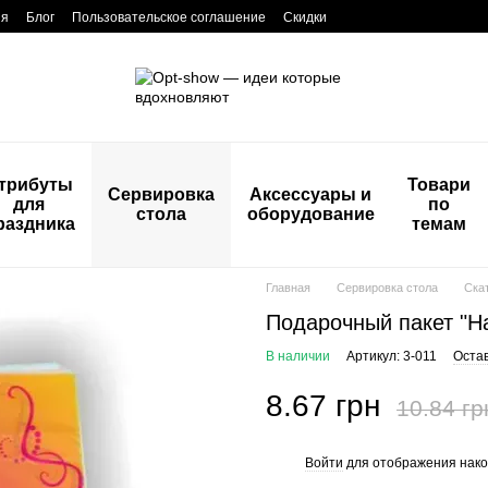
ия
Блог
Пользовательское соглашение
Скидки
трибуты
Товари
Сервировка
Аксессуары и
для
по
стола
оборудование
раздника
темам
Главная
Сервировка стола
Ска
Подарочный пакет "Ha
В наличии
Артикул: 3-011
Оста
8.67 грн
10.84 гр
Войти
для отображения нако
%