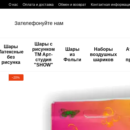
Перейти к основному контенту
О нас
Оплата и доставка
Обмен и возврат
Контактная информац
Зателефонуйте нам
Шары с
Шары
рисунком
Шары
Наборы
А
Латексные
ТМ Арт-
из
воздушных
без
студия
Фольги
шариков
п
рисунка
"SHOW"
−20%