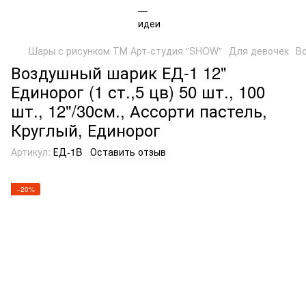
Шары с рисунком ТМ Арт-студия "SHOW"
Для девочек
Во
Воздушный шарик ЕД-1 12"
Единорог (1 ст.,5 цв) 50 шт., 100
шт., 12"/30см., Ассорти пастель,
Круглый, Единорог
Артикул:
ЕД-1B
Оставить отзыв
−20%