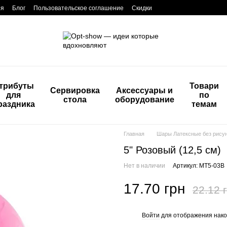
ия
Блог
Пользовательское соглашение
Скидки
трибуты
Товари
Сервировка
Аксессуары и
для
по
стола
оборудование
раздника
темам
Главная
Шары Латексные без рису
5" Розовый (12,5 см)
Нет в наличии
Артикул: MT5-03B
17.70 грн
22.12 
Войти
для отображения нако
%