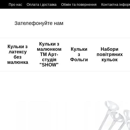
Перейти к основному контенту
Про нас
Оплата і доставка
Обмін та повернення
Контактна інфор
Зателефонуйте нам
Кульки з
Кульки з
малюнком
Кульки
Набори
латексу
ТМ Арт-
з
повітряних
без
студія
Фольги
кульок
малюнка
"SHOW"