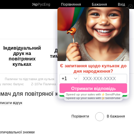
Порівняння
Укр
Рус
Eng
Бажання
Вхід
Мій кошик
🚨🚨🚨
Індивідуальний
Дитяче
Розпродаж
друк на
тимчасове
Кульки з
повітряних
тату
друком😀
кульках
🎈
Палички та підставки для кульок
у латекс балунс
Z-107w Паличка + тримач для повітряної кульки
мач для повітряної кульки
писати відгук
Порівняти
В бажання
опичувальної знижки