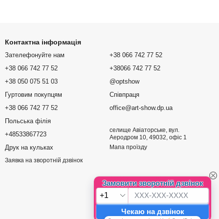
Контактна інформація
Зателефонуйте нам
+38 066 742 77 52
+38 066 742 77 52
+38066 742 77 52
+38 050 075 51 03
@optshow
Гуртовим покупцям
Співпраця
+38 066 742 77 52
office@art-show.dp.ua
Польська філія
селище Авіаторське, вул.
+48533867723
Аеродром 10, 49032, офіс 1
Друк на кульках
Мапа проїзду
Заявка на зворотній дзвінок