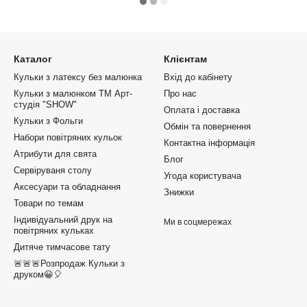
Каталог
Клієнтам
Кульки з латексу без малюнка
Вхід до кабінету
Кульки з малюнком ТМ Арт-
Про нас
студія "SHOW"
Оплата і доставка
Кульки з Фольги
Обмін та повернення
Набори повітряних кульок
Контактна інформація
Атрибути для свята
Блог
Сервіруваня столу
Угода користувача
Аксесуари та обладнання
Знижки
Товари по темам
Індивідуальний друк на
Ми в соцмережах
повітряних кульках
Дитяче тимчасове тату
🚨🚨🚨Розпродаж Кульки з
друком😀🎈