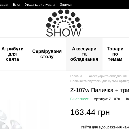
мація
Блог
Угода користувача
Знижки
Атрибути
Аксесуари
Товари
Сервіруваня
для
та
по
столу
свята
обладнання
темам
Головна
Аксесуари та обладнання
Палички та підставки для кульок Артшо
Z-107w Паличка + три
В наявності
Артикул: Z-107a
На
163.44 грн
Увійти
для відображення нак
%