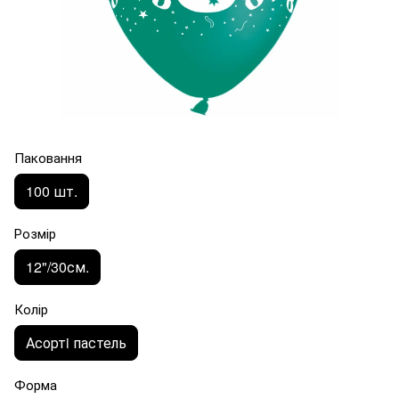
Паковання
100 шт.
Розмір
12"/30см.
Колір
Асортi пастель
Форма