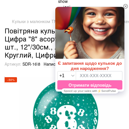
Кульки з малюнком ТМ Арт-студія "SHOW"
День Народже
Повітряна кулька SDR-16 12" -
Цифра "8" асорті (5 ст.) 100 шт., 100
шт., 12"/30см., Асортi пастель,
Круглий, Цифри та числа
Артикул:
SDR-16\8
Написати відгук
−50%