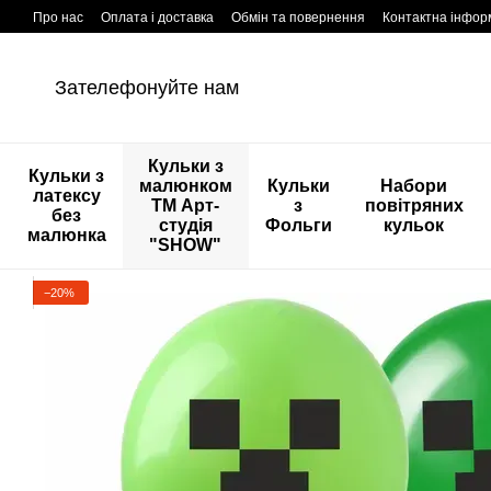
Перейти к основному контенту
Про нас
Оплата і доставка
Обмін та повернення
Контактна інфор
Зателефонуйте нам
Кульки з
Кульки з
малюнком
Кульки
Набори
латексу
ТМ Арт-
з
повітряних
без
студія
Фольги
кульок
малюнка
"SHOW"
−20%