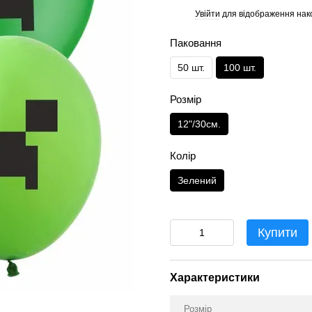
Увійти
для відображення нак
%
Паковання
50 шт.
100 шт.
Розмір
12"/30см.
Колір
Зелений
Купити
Характеристики
Розмір