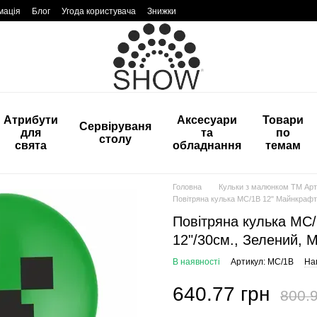
мація
Блог
Угода користувача
Знижки
Атрибути
Аксесуари
Товари
Сервіруваня
для
та
по
столу
свята
обладнання
темам
Головна
Кульки з малюнком ТМ Арт
Повітряна кулька МС/1B 12" Майнкрафт 
Повітряна кулька МС/
12"/30см., Зелений, 
В наявності
Артикул: МС/1B
Нап
640.77 грн
800.9