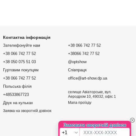
Контактна інформація
Зателефонуйте нам
+38 066 742 77 52
+38 066 742 77 52
+38066 742 77 52
+38 050 075 51 03
@optshow
Гуртовим покупцям
Співпраця
+38 066 742 77 52
office@art-show.dp.ua
Польська філія
селище Авіаторське, вул.
+48533867723
Аеродром 10, 49032, офіс 1
Друк на кульках
Мапа проїзду
Заявка на зворотній дзвінок