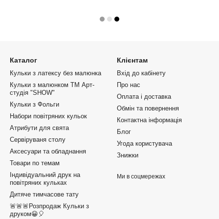
Каталог
Клієнтам
Кульки з латексу без малюнка
Вхід до кабінету
Кульки з малюнком ТМ Арт-
Про нас
студія "SHOW"
Оплата і доставка
Кульки з Фольги
Обмін та повернення
Набори повітряних кульок
Контактна інформація
Атрибути для свята
Блог
Сервіруваня столу
Угода користувача
Аксесуари та обладнання
Знижки
Товари по темам
Індивідуальний друк на
Ми в соцмережах
повітряних кульках
Дитяче тимчасове тату
🚨🚨🚨Розпродаж Кульки з
друком😀🎈