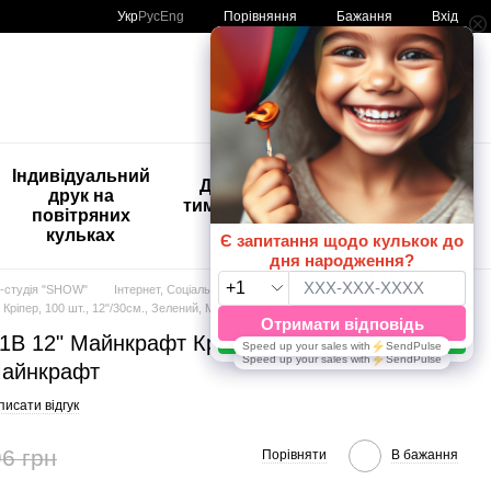
Порівняння
Укр
Рус
Eng
Бажання
Вхід
Мій кошик
🚨🚨🚨
Індивідуальний
Дитяче
Розпродаж
друк на
тимчасове
Кульки з
повітряних
тату
друком😀
кульках
🎈
-студія "SHOW"
Інтернет, Соціальні мережі, Ігри
Кріпер, 100 шт., 12"/30см., Зелений, Майнкрафт
1B 12" Майнкрафт Кріпер, 100 шт.,
Майнкрафт
исати відгук
6 грн
Порівняти
В бажання