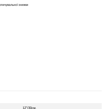
опичувальної знижки
12"/30см.