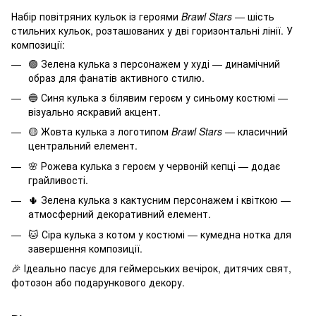
Набір повітряних кульок із героями
Brawl Stars
— шість
стильних кульок, розташованих у дві горизонтальні лінії. У
композиції:
🟢 Зелена кулька з персонажем у худі — динамічний
образ для фанатів активного стилю.
🔵 Синя кулька з білявим героєм у синьому костюмі —
візуально яскравий акцент.
🟡 Жовта кулька з логотипом
Brawl Stars
— класичний
центральний елемент.
🌸 Рожева кулька з героєм у червоній кепці — додає
грайливості.
🌵 Зелена кулька з кактусним персонажем і квіткою —
атмосферний декоративний елемент.
🐱 Сіра кулька з котом у костюмі — кумедна нотка для
завершення композиції.
🎉 Ідеально пасує для геймерських вечірок, дитячих свят,
фотозон або подарункового декору.