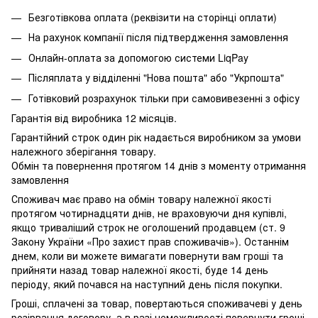
Безготівкова оплата (реквізити на сторінці оплати)
На рахунок компанії після підтвердження замовлення
Онлайн-оплата за допомогою системи LiqPay
Післяплата у відділенні "Нова пошта" або "Укрпошта"
Готівковий розрахунок тільки при самовивезенні з офісу
Гарантія від виробника 12 місяців.
Гарантійний строк один рік надається виробником за умови
належного зберігання товару.
Обмін та повернення протягом 14 днів з моменту отримання
замовлення
Споживач має право на обмін товару належної якості
протягом чотирнадцяти днів, не враховуючи дня купівлі,
якщо триваліший строк не оголошений продавцем (ст. 9
Закону України «Про захист прав споживачів»). Останнім
днем, коли ви можете вимагати повернути вам гроші та
прийняти назад товар належної якості, буде 14 день
періоду, який почався на наступний день після покупки.
Гроші, сплачені за товар, повертаються споживачеві у день
розірвання договору, а в разі неможливості повернути гроші