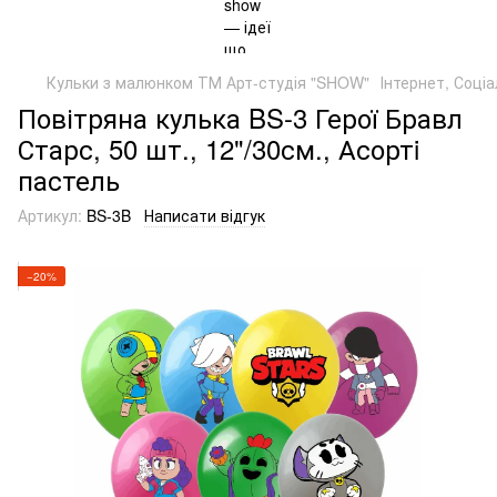
Кульки з малюнком ТМ Арт-студія "SHOW"
Інтернет, Соціа
Повітряна кулька BS-3 Герої Бравл
Старс, 50 шт., 12"/30см., Асортi
пастель
Артикул:
BS-3B
Написати відгук
−20%