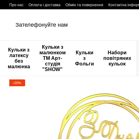
Перейти к основному контенту
Про нас
Оплата і доставка
Обмін та повернення
Контактна інфор
Зателефонуйте нам
Кульки з
Кульки з
малюнком
Кульки
Набори
латексу
ТМ Арт-
з
повітряних
без
студія
Фольги
кульок
малюнка
"SHOW"
−20%