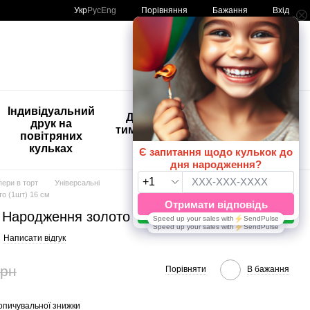
Порівняння
Укр
Рус
Eng
Бажання
Вхід
Мій кошик
🚨🚨🚨
Індивідуальний
Дитяче
Розпродаж
друк на
тимчасове
Кульки з
повітряних
тату
друком😀
кульках
🎈
пери в торт
Універсальні
то (1шт) 16 см
 Народження золото (1шт) 16 см
Написати відгук
грн
Порівняти
В бажання
опичувальної знижки