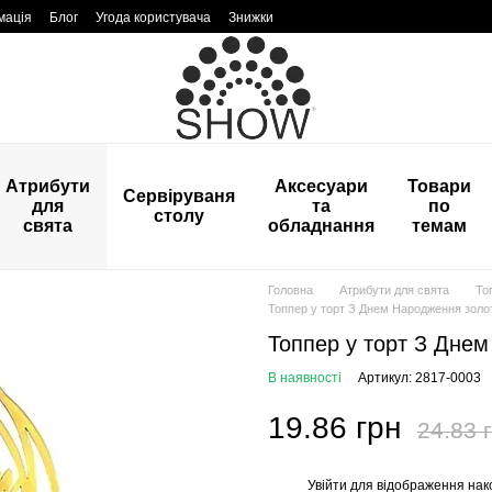
мація
Блог
Угода користувача
Знижки
Атрибути
Аксесуари
Товари
Сервіруваня
для
та
по
столу
свята
обладнання
темам
Головна
Атрибути для свята
То
Топпер у торт З Днем Народження золо
Топпер у торт З Днем
В наявності
Артикул: 2817-0003
19.86 грн
24.83 
Увійти
для відображення нак
%