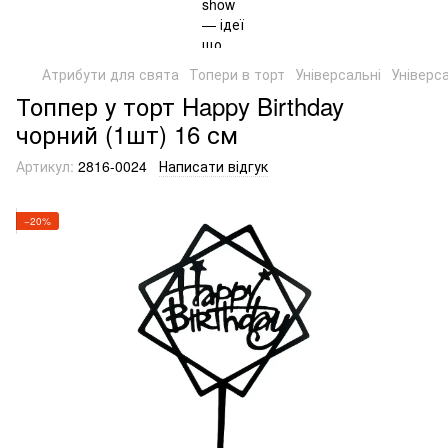
Атрибути для свята
Топери в торт
Універсальні
Універса
Топпер у торт Happy Birthday
чорний (1шт) 16 см
Артикул:
2816-0024
Написати відгук
−20%