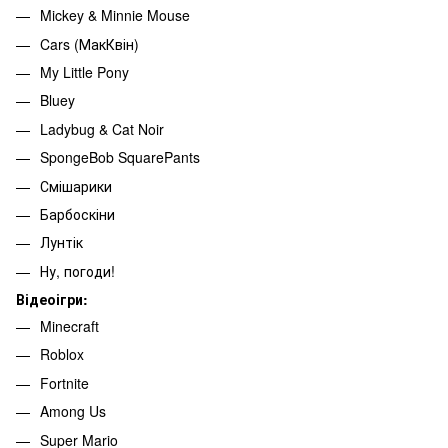
Mickey & Minnie Mouse
Cars (МакКвін)
My Little Pony
Bluey
Ladybug & Cat Noir
SpongeBob SquarePants
Смішарики
Барбоскіни
Лунтік
Ну, погоди!
Відеоігри:
Minecraft
Roblox
Fortnite
Among Us
Super Mario