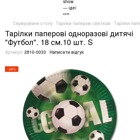
Сервіруваня столу
Тарілки паперові святкові
Тарілки папе
Тарілки паперові одноразові дитячі
"Футбол". 18 см.10 шт. S
Артикул:
2810-0033
Написати відгук
−20%