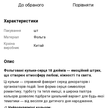
До обраного
Порівняти
Характеристики
Пакування
шт
Матеріал
Фольга
Країна
Китай
виробник
Опис
Фольговані кульки-серця 18 дюймів — емоційний штрих,
що створює атмосферу любові, ніжності та свята.
Ці кульки — справжній фаворит серед декораторів і
організаторів подій. Їхня форма серця символізує
романтику, турботу та теплі емоції, а широка палітра
кольорів дозволяє підібрати ідеальний варіант для будь-якої
тематики — від весілля до дитячого дня народження.
🎨
Найпопулярніші кольори: