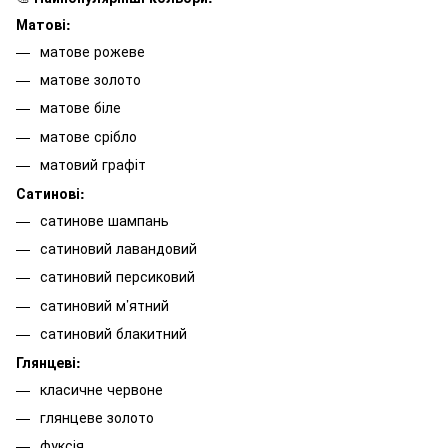
Матові:
матове рожеве
матове золото
матове біле
матове срібло
матовий графіт
Сатинові:
сатинове шампань
сатиновий лавандовий
сатиновий персиковий
сатиновий м’ятний
сатиновий блакитний
Глянцеві:
класичне червоне
глянцеве золото
фуксія