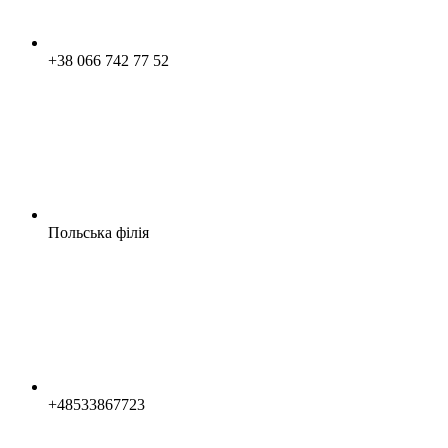
+38 066 742 77 52
Польська філія
+48533867723