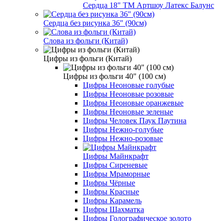
Сердца 18" ТМ Артшоу Латекс Балунс
Сердца без рисунка 36" (90см)
Слова из фольги (Китай)
Цифры из фольги (Китай)
Цифры из фольги 40" (100 см)
Цифры Неоновые голубые
Цифры Неоновые розовые
Цифры Неоновые оранжевые
Цифры Неоновые зеленые
Цифры Человек Паук Паутина
Цифры Нежно-голубые
Цифры Нежно-розовые
Цифры Майнкрафт
Цифры Сиреневые
Цифры Мраморные
Цифры Чёрные
Цифры Красные
Цифры Карамель
Цифры Шахматка
Цифры Голографическое золото