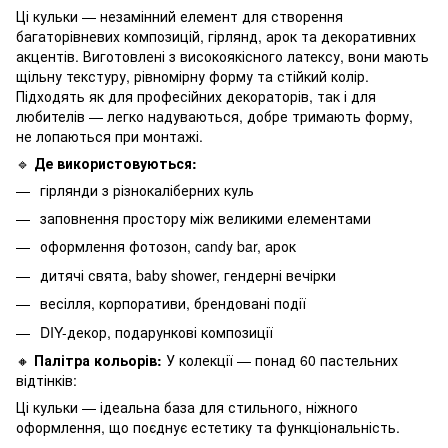
Ці кульки — незамінний елемент для створення
багаторівневих композицій, гірлянд, арок та декоративних
акцентів. Виготовлені з високоякісного латексу, вони мають
щільну текстуру, рівномірну форму та стійкий колір.
Підходять як для професійних декораторів, так і для
любителів — легко надуваються, добре тримають форму,
не лопаються при монтажі.
🔹
Де використовуються:
гірлянди з різнокаліберних куль
заповнення простору між великими елементами
оформлення фотозон, candy bar, арок
дитячі свята, baby shower, гендерні вечірки
весілля, корпоративи, брендовані події
DIY-декор, подарункові композиції
🔸
Палітра кольорів:
У колекції — понад 60 пастельних
відтінків:
Ці кульки — ідеальна база для стильного, ніжного
оформлення, що поєднує естетику та функціональність.