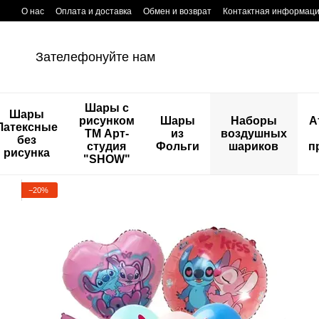
Перейти к основному контенту
О нас
Оплата и доставка
Обмен и возврат
Контактная информац
Зателефонуйте нам
Шары с
Шары
рисунком
Шары
Наборы
А
Латексные
ТМ Арт-
из
воздушных
без
студия
Фольги
шариков
п
рисунка
"SHOW"
−20%