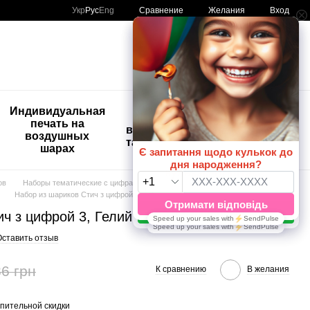
Сравнение
Укр
Рус
Eng
Желания
Вход
Мой заказ
🚨🚨🚨
Индивидуальная
Детские
Распродажа
печать на
временные
Шары с
воздушных
татуировки
рисунком
шарах
😀🎈
ов
Наборы тематические с цифрами
Набор из шариков Стич з цифрой 3, Гелий или воздух
ч з цифрой 3, Гелий или воздух
Оставить отзыв
6 грн
К сравнению
В желания
пительной скидки