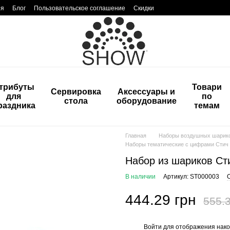
ия
Блог
Пользовательское соглашение
Скидки
трибуты
Товари
Сервировка
Аксессуары и
для
по
стола
оборудование
раздника
темам
Главная
Наборы воздушных шарик
Наборы тематические с цифрами Стич
Набор из шариков Сти
В наличии
Артикул: ST000003
444.29 грн
555.3
Войти
для отображения нако
%