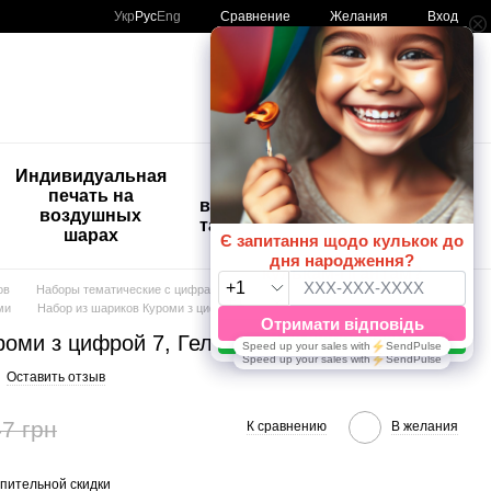
Сравнение
Укр
Рус
Eng
Желания
Вход
Мой заказ
🚨🚨🚨
Индивидуальная
Детские
Распродажа
печать на
временные
Шары с
воздушных
татуировки
рисунком
шарах
😀🎈
ов
Наборы тематические с цифрами
ми
Набор из шариков Куроми з цифрой 7, Гелий или воздух
оми з цифрой 7, Гелий или воздух
Оставить отзыв
7 грн
К сравнению
В желания
пительной скидки