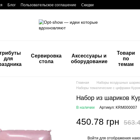
ия
Блог
Пользовательское соглашение
Скидки
трибуты
Товари
Сервировка
Аксессуары и
для
по
стола
оборудование
раздника
темам
Главная
Наборы воздушных шарик
Наборы тематические с цифрами Куро
Набор из шариков Кур
В наличии
Артикул: KRM000007
450.78 грн
563.4
Войти
для отображения нако
%