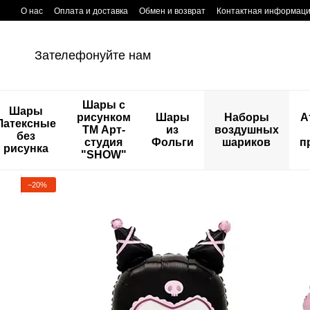
Перейти к основному контенту
О нас
Оплата и доставка
Обмен и возврат
Контактная информац
Зателефонуйте нам
Шары с
Шары
рисунком
Шары
Наборы
А
Латексные
ТМ Арт-
из
воздушных
без
студия
Фольги
шариков
п
рисунка
"SHOW"
−20%