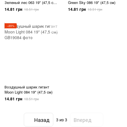
Зеленый лес 063 19" (47,5 см),
Green Sky 086 19" (47,5 см)
1 шт., 19"/47.5см, Зеленый,
14.81 грн
14.81 грн
18.51 грн
18.51 грн
Гелий или воздух
−20%
Воздушный шарик гигант
Moon Light 084 19" (47,5 см)
14.81 грн
18.51 грн
Назад
Вперед
3
из 3