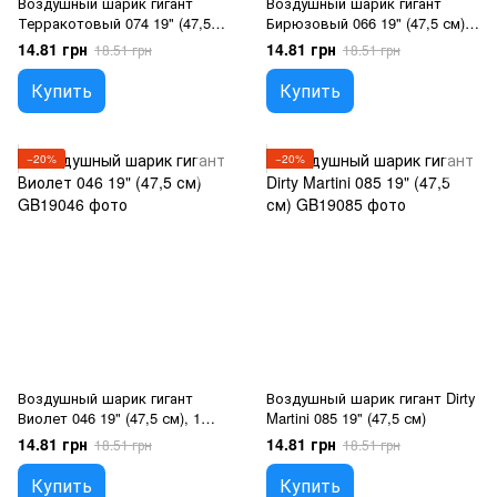
Воздушный шарик гигант
Воздушный шарик гигант
Терракотовый 074 19" (47,5
Бирюзовый 066 19" (47,5 см),
см), 1 шт., 19"/47.5см,
1 шт., 19"/47.5см, Бирюзовый,
14.81 грн
14.81 грн
18.51 грн
18.51 грн
Красный, Гелий или воздух
Гелий или воздух
Купить
Купить
−20%
−20%
Воздушный шарик гигант
Воздушный шарик гигант Dirty
Виолет 046 19" (47,5 см), 1
Martini 085 19" (47,5 см)
шт., 19"/47.5см, Фиолетовый,
14.81 грн
14.81 грн
18.51 грн
18.51 грн
Гелий или воздух
Купить
Купить