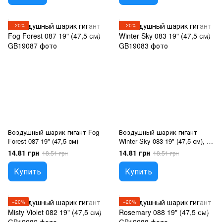
−20%
−20%
Воздушный шарик гигант Fog
Воздушный шарик гигант
Forest 087 19" (47,5 см)
Winter Sky 083 19" (47,5 см), 1
шт., 19"/47.5см
14.81 грн
14.81 грн
18.51 грн
18.51 грн
Купить
Купить
−20%
−20%