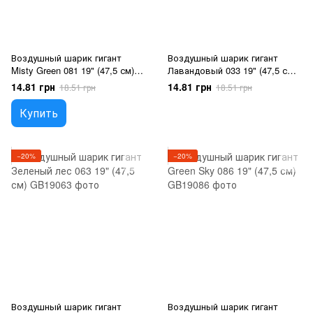
Воздушный шарик гигант
Воздушный шарик гигант
Misty Green 081 19" (47,5 см), 1
Лавандовый 033 19" (47,5 см),
шт., 19"/47.5см
1 шт., 19"/47.5см,
14.81 грн
14.81 грн
18.51 грн
18.51 грн
Лавандовый, Гелий или
воздух
Купить
−20%
−20%
Воздушный шарик гигант
Воздушный шарик гигант