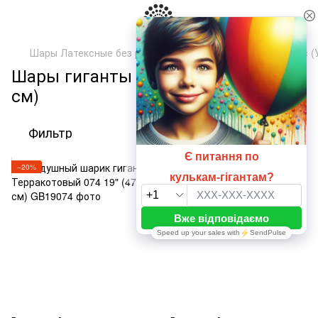
Шары Латексные без рисунка
ТМ Артшоу Латекс Балунс (
Шары гиганты Пастель 19" (47,5
см)
Фильтр
По популярности
−20%
−20%