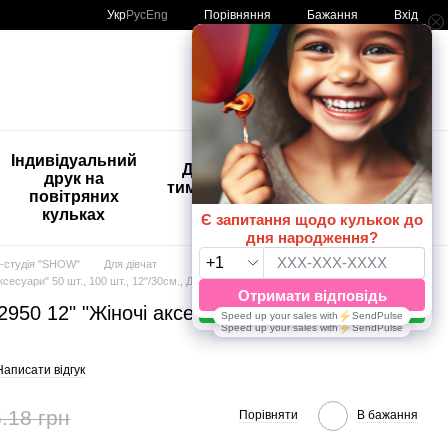
Порівняння
Укр
Рус
Eng
Бажання
Вхід
Мій кошик
🚨🚨🚨
Індивідуальний
Дитяче
Розпродаж
друк на
тимчасове
Кульки з
повітряних
тату
друком😀
кульках
🎈
-студія "SHOW"
Для дівчат
сесуари" 50 шт., 100 шт., 12"/30см., Для дівчат
950 12" "Жіночі аксесуари" 50 шт., 100 шт.,
Написати відгук
.18 грн
Порівняти
В бажання