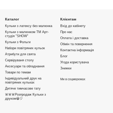
Каталог
Клієнтам
Кульки з латексу без малюнка
Вхід до кабінету
Кульки з малюнком ТМ Арт-
Про нас
студія "SHOW"
Оплата і доставка
Кульки з Фольги
Обмін та повернення
Набори повітряних кульок
Контактна інформація
Атрибути для свята
Блог
Сервіруваня столу
Угода користувача
Аксесуари та обладнання
Знижки
Товари по темам
Індивідуальний друк на
Ми в соцмережах
повітряних кульках
Дитяче тимчасове тату
🚨🚨🚨Розпродаж Кульки з
друком😀🎈