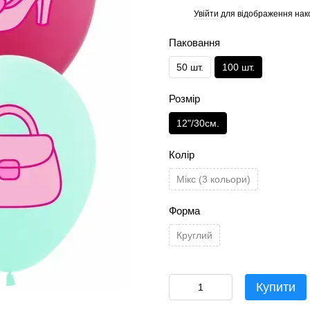
Увійти
для відображення нак
%
Паковання
50 шт.
100 шт.
Розмір
12"/30см.
Колір
Мікс (3 кольори)
Форма
Круглий
Купити