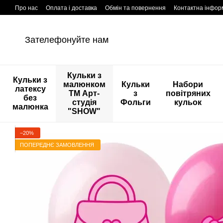
Перейти к основному контенту
Про нас
Оплата і доставка
Обмін та повернення
Контактна інфор
Зателефонуйте нам
Кульки з
Кульки з
малюнком
Кульки
Набори
латексу
ТМ Арт-
з
повітряних
без
студія
Фольги
кульок
малюнка
"SHOW"
−20%
ПОПЕРЕДНЄ ЗАМОВЛЕННЯ