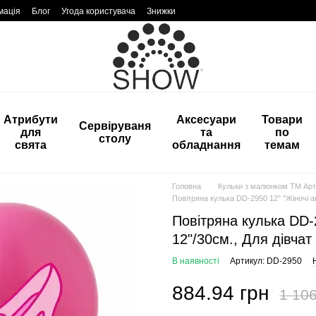
мація
Блог
Угода користувача
Знижки
Атрибути
Аксесуари
Товари
Сервіруваня
для
та
по
столу
свята
обладнання
темам
Головна
Кульки з малюнком ТМ Арт
Повітряна кулька DD-2950 12" "Жіночі ак
Повітряна кулька DD-2
12"/30см., Для дівчат
В наявності
Артикул: DD-2950
884.94 грн
1 106