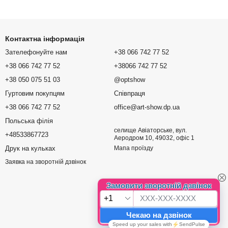
Контактна інформація
Зателефонуйте нам
+38 066 742 77 52
+38 066 742 77 52
+38066 742 77 52
+38 050 075 51 03
@optshow
Гуртовим покупцям
Співпраця
+38 066 742 77 52
office@art-show.dp.ua
Польська філія
селище Авіаторське, вул.
+48533867723
Аеродром 10, 49032, офіс 1
Друк на кульках
Мапа проїзду
Заявка на зворотній дзвінок